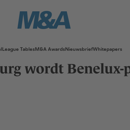
l
League Tables
M&A Awards
Nieuwsbrief
Whitepapers
urg wordt Benelux-p