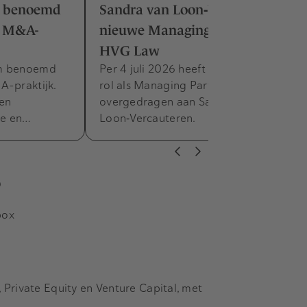
m benoemd
Sandra van Loon‑Vercauteren
e M&A-
nieuwe Managing Partner bij
HVG Law
am benoemd
Per 4 juli 2026 heeft Frank Zandee zijn
A-praktijk.
rol als Managing Partner van HVG Law
 en
overgedragen aan Sandra van
he en…
Loon‑Vercauteren.
s
box
Private Equity en Venture Capital, met