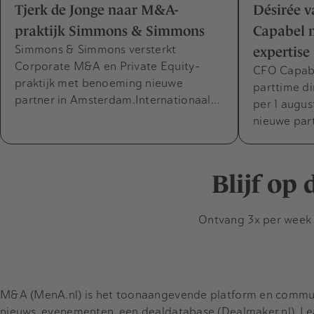
Tjerk de Jonge naar M&A-
Désirée v
praktijk Simmons & Simmons
Capabel m
Simmons & Simmons versterkt
expertise
Corporate M&A en Private Equity-
CFO Capabel
praktijk met benoeming nieuwe
parttime di
partner in Amsterdam.Internationaal…
per 1 augus
nieuwe par
Blijf op
Ontvang 3x per week d
M&A (MenA.nl) is het toonaangevende platform en communit
nieuws, evenementen, een dealdatabase (Dealmaker.nl), L