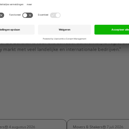
uity Business Line Head bij EQT Partners, laat weten dat hij
burg doordat deze zowel waardevolle lokale expertise als 
. "De Benelux is voor ons een zeer aantrekkelijke regio, ev
y markt met veel landelijke en internationale bedrijven."
ers
Movers & Shakers
4 augustus 2026
7 juli 2026