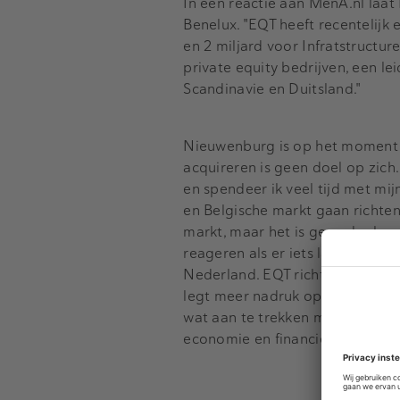
In een reactie aan MenA.nl laat
Benelux. "EQT heeft recentelijk
en 2 miljard voor Infratstructur
private equity bedrijven, een le
Scandinavie en Duitsland."
Nieuwenburg is op het moment 
acquireren is geen doel op zic
en spendeer ik veel tijd met mij
en Belgische markt gaan richte
markt, maar het is geen doel o
reageren als er iets langskomt d
Nederland. EQT richt zich op m
legt meer nadruk op industriele
wat aan te trekken maar blijft s
economie en financiele markten