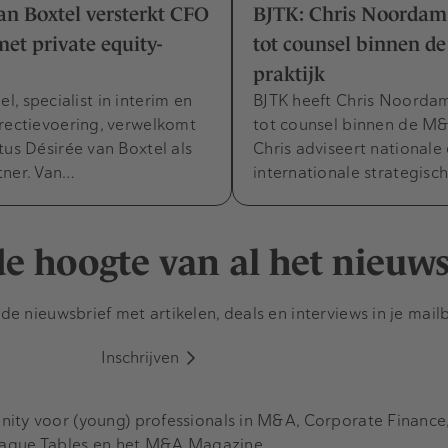
an Boxtel versterkt CFO
BJTK: Chris Noorda
et private equity-
tot counsel binnen d
praktijk
, specialist in interim en
BJTK heeft Chris Noord
rectievoering, verwelkomt
tot counsel binnen de M&
tus Désirée van Boxtel als
Chris adviseert nationale
tner. Van…
internationale strategisc
 de hoogte van al het nieuw
e nieuwsbrief met artikelen, deals en interviews in je mail
Inschrijven
y voor (young) professionals in M&A, Corporate Finance, 
eague Tables en het M&A Magazine.