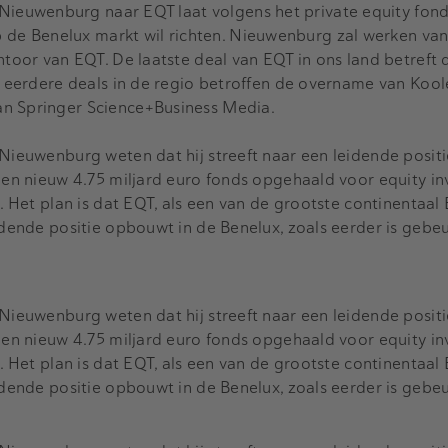
Nieuwenburg naar EQT laat volgens het private equity fond
 de Benelux markt wil richten. Nieuwenburg zal werken van
oor van EQT. De laatste deal van EQT in ons land betreft
1; eerdere deals in de regio betroffen de overname van Kool
an Springer Science+Business Media.
 Nieuwenburg weten dat hij streeft naar een leidende positi
 een nieuw 4.75 miljard euro fonds opgehaald voor equity i
e. Het plan is dat EQT, als een van de grootste continentaa
idende positie opbouwt in de Benelux, zoals eerder is gebeu
 Nieuwenburg weten dat hij streeft naar een leidende positi
 een nieuw 4.75 miljard euro fonds opgehaald voor equity i
e. Het plan is dat EQT, als een van de grootste continentaa
idende positie opbouwt in de Benelux, zoals eerder is gebeu