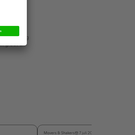
 verheugd is
veel ervaring
en groot als
Movers & Shakers
7 juli 2026