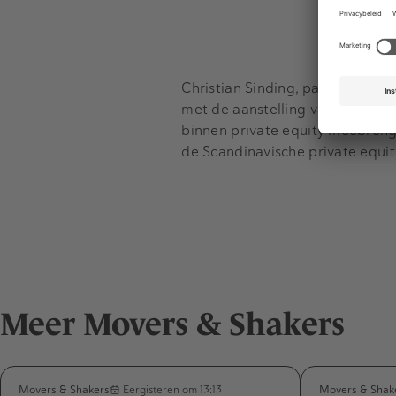
Christian Sinding, partner en Eq
met de aanstelling van Nieuwen
binnen private equity meebrengt
de Scandinavische private equit
Meer Movers & Shakers
Movers & Shakers
Movers & Shak
Eergisteren om 13:13