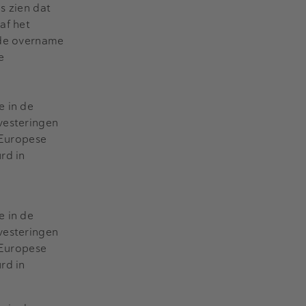
s zien dat
af het
 de overname
e
e in de
nvesteringen
l Europese
rd in
e in de
nvesteringen
l Europese
rd in