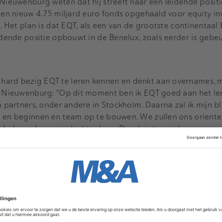
 Nieuwenburg weten dat hij streeft naar een leidende positi
 een nieuw 4.75 miljard euro fonds opgehaald voor equity i
e. Het plan is dat EQT, als een van de grootste continentaa
idende positie opbouwt in de Benelux, zoals eerder is gebeu
hard bezig EQT te leren kennen en denkt aan overnames, 
h. Nieuwenburg: "Op dit moment ben ik EQT goed aan het l
n partners, onder andere in Stockholm. Daarna zal ik mijn b
n en beginnen en team op te bouwen. We zullen ons orient
m halsoverkop een deal te doen. Desalniettemin kunnen we 
at goed bij EQT past. Er zijn al eerder investeringen gedaan
iddelgrote tot grote investeringen met goede groeiperspec
 ontwikkeling dan financial engineering. De M&A markt lijkt
terk beinvloed worden door een minder aantrekkelijke situat
."