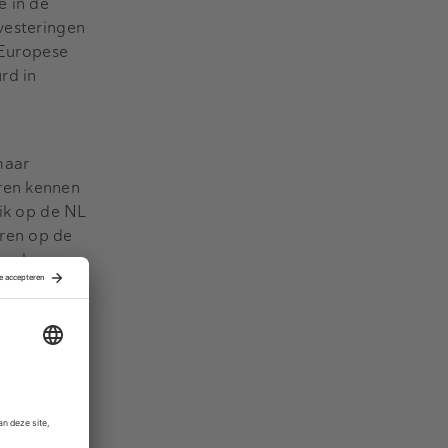
e in de
nvesteringen
l Europese
rd in
maar
eren kennen
lik op de NL
eren op de
snel
 in
tieven en
 inmiddels
ie in de