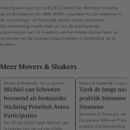
Voorafgaand aan zijn rol bij BCG deed Van Benthem ervaring
op bij Bridgepoint en ABN AMRO, waardoor hij zijn expertise in
de investerings- en financiële sector verder versterkte.
Zijn benoeming maakt deel uit van de doorlopende
inspanningen van 3d Investors om het Amsterdamse team te
versterken en de investeringsactiviteiten in Nederland uit te
breiden.
Meer Movers & Shakers
Movers & Shakers
Movers & Shakers
1 minuut geleden
5 augustu
Michiel van Schooten
Tjerk de Jonge naa
benoemd als bestuurder
praktijk Simmons 
Stichting Prioriteit Antea
Simmons
Simmons & Simmons verst
Participaties
Corporate M&A en Private
Per 27 juli 2026 heeft Michiel van
praktijk met benoeming n
Schooten (61) de rol van Philip