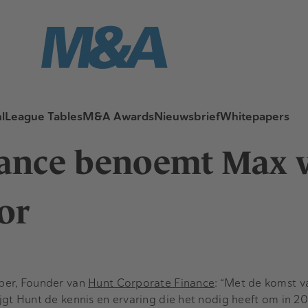
l
League Tables
M&A Awards
Nieuwsbrief
Whitepapers
ance benoemt Max v
or
per, Founder van
Hunt Corporate Finance
: “Met de komst v
jgt Hunt de kennis en ervaring die het nodig heeft om in 2