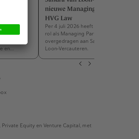
e M&A-
nieuwe Managing Partner bij
HVG Law
am benoemd
Per 4 juli 2026 heeft Frank Zandee zijn
A-praktijk.
rol als Managing Partner van HVG Law
 en
overgedragen aan Sandra van
he en…
Loon‑Vercauteren.
s
box
Private Equity en Venture Capital, met