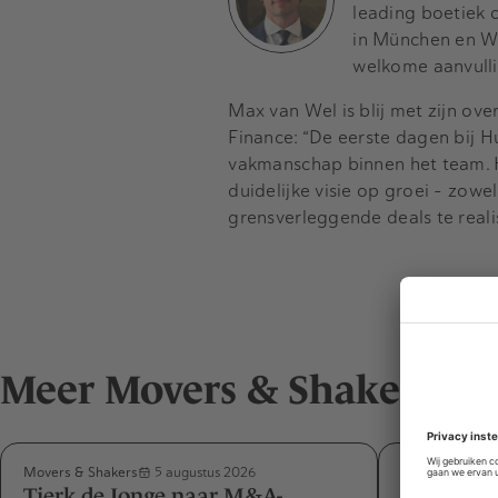
leading boetiek 
in München en Wi
welkome aanvulli
Max van Wel is blij met zijn ove
Finance: “De eerste dagen bij H
vakmanschap binnen het team. H
duidelijke visie op groei – zowe
grensverleggende deals te reali
Meer Movers & Shakers
Movers & Shakers
Movers & Shak
5 augustus 2026
Tjerk de Jonge naar M&A-
Désirée v