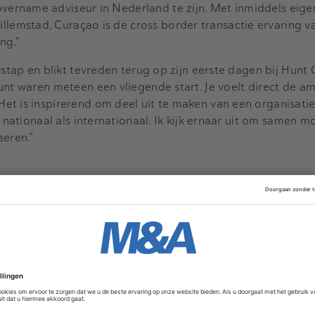
overname adviseur in Nederland te zijn. Met inmiddels eige
llemstad, Curaçao is de cross border transactie ervaring 
ng.”
rstap en blikt tevreden terug op zijn eerste dagen bij Hunt
unt waren meteen een vliegende start. Je voelt direct de am
et is inspirerend om deel uit te maken van een organisatie
l nationaal als internationaal. Ik kijk ernaar uit om samen m
seren.”
ers
Movers & Shakers
4 augustus 2026
7 juli 2026
an Boxtel versterkt CFO
BJTK: Chris Noorda