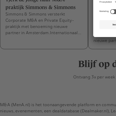
praktijk Simmons & Simmons
Capabel m
Simmons & Simmons versterkt
expertise
Corporate M&A en Private Equity-
CFO Capabel
praktijk met benoeming nieuwe
parttime di
partner in Amsterdam.Internationaal…
per 1 augus
nieuwe par
Blijf op
Ontvang 3x per week d
M&A (MenA.nl) is het toonaangevende platform en communit
nieuws, evenementen, een dealdatabase (Dealmaker.nl), L