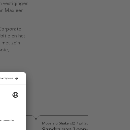
n vestigingen
van Max een
 Corporate
bitie en het
 met zo’n
ooie,
Movers & Shakers
7 juli 2026
m benoemd
Sandra van Loon‑Vercauteren