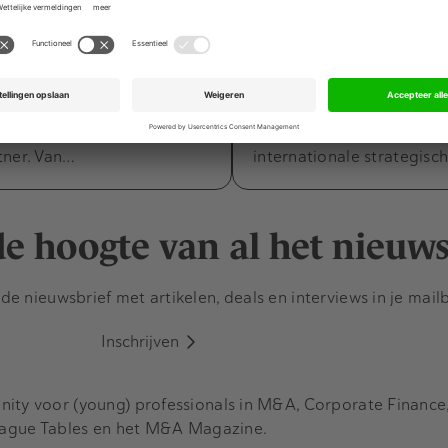
et private equity-
tot counsel binnen d
praktijk
, specialist in interim en
BJTK heeft Chris Noord
rectievoering, verwelkomt
tot counsel binnen de M&
tus Désirée van Boxtel als
Chris adviseert nationale
tner. Van…
internationale strategisc
 de hoogte van al het nieuw
e nieuwsbrief met artikelen, deals en interviews in je mail
Inschrijven
y voor (young) professionals in M&A, Corporate Finance, 
eague Tables en het M&A Magazine.