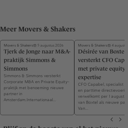
Meer Movers & Shakers
Movers & Shakers
Movers & Shakers
5 augustus 2026
4 augustu
Tjerk de Jonge naar M&A-
Désirée van Boxtel
praktijk Simmons &
versterkt CFO Capa
Simmons
met private equity-
Simmons & Simmons versterkt
expertise
Corporate M&A en Private Equity-
CFO Capabel, specialist in
praktijk met benoeming nieuwe
en parttime directievoerin
partner in
verwelkomt per 1 augustus
Amsterdam.Internationaal…
van Boxtel als nieuwe part
Van…