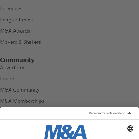
Interview
League Tables
M&A Awards
Movers & Shakers
Community
Adverteren
Events
M&A Community
M&A Memberships
League Tables
M&A Magazine
Partners