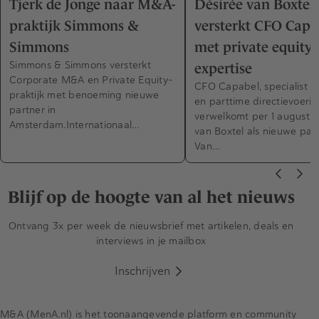
Tjerk de Jonge naar M&A-
Désirée van Boxtel
praktijk Simmons &
versterkt CFO Capa
Simmons
met private equity-
Simmons & Simmons versterkt
expertise
Corporate M&A en Private Equity-
CFO Capabel, specialist in
praktijk met benoeming nieuwe
en parttime directievoerin
partner in
verwelkomt per 1 augustus
Amsterdam.Internationaal…
van Boxtel als nieuwe part
Van…
Blijf op de hoogte van al het nieuws
Ontvang 3x per week de nieuwsbrief met artikelen, deals en
interviews in je mailbox
Inschrijven
M&A (MenA.nl) is het toonaangevende platform en community