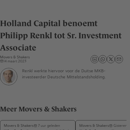
Holland Capital benoemt
Philipp Renkl tot Sr. Investment
Associate
Movers & Shakers
14 maart 2023
Renkl werkte hiervoor voor de Duitse MKB-
investeerder Deutsche Mittelstandsholding.
Meer Movers & Shakers
Movers & Shakers
Movers & Shakers
7 uur geleden
Gisteren 