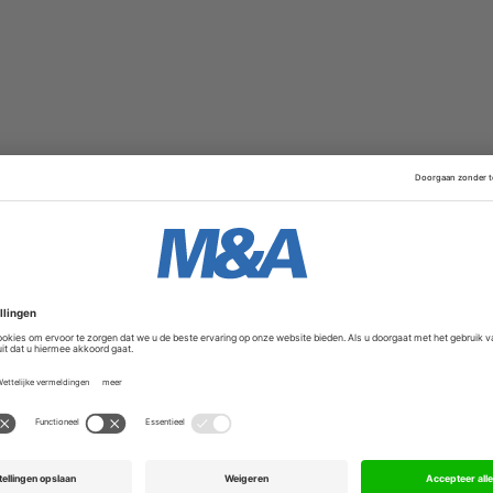
ers
Movers & Shakers
Eergisteren om 09:40
7 juli 2026
an Boxtel versterkt CFO
BJTK: Chris Noorda
et private equity-
tot counsel binnen d
praktijk
, specialist in interim en
BJTK heeft Chris Noord
rectievoering, verwelkomt
tot counsel binnen de M&
tus Désirée van Boxtel als
Chris adviseert nationale
tner. Van…
internationale strategisc