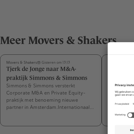
Meer Movers & Shakers
Movers & Shakers
Movers & Shak
Gisteren om 13:13
Tjerk de Jonge naar M&A-
Désirée v
praktijk Simmons & Simmons
Capabel m
Simmons & Simmons versterkt
expertise
Corporate M&A en Private Equity-
CFO Capabel
praktijk met benoeming nieuwe
parttime di
partner in Amsterdam.Internationaal…
per 1 augus
nieuwe par