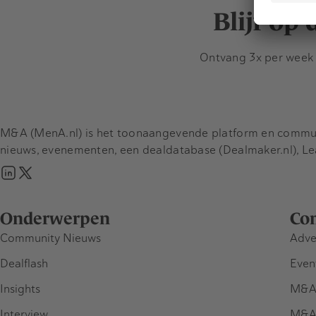
Blijf op
Ontvang 3x per week d
M&A (MenA.nl) is het toonaangevende platform en communit
nieuws, evenementen, een dealdatabase (Dealmaker.nl), L
Onderwerpen
Co
Community Nieuws
Adve
Dealflash
Even
Insights
M&A
Interview
M&A