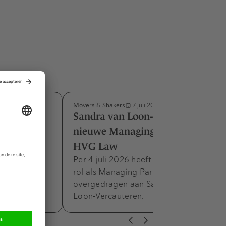
Movers & Shakers
7 juli 2026
m benoemd
Sandra van Loon‑Vercauteren
e M&A-
nieuwe Managing Partner bij
HVG Law
am benoemd
Per 4 juli 2026 heeft Frank Zandee zijn
A-praktijk.
rol als Managing Partner van HVG Law
 en
overgedragen aan Sandra van
he en…
Loon‑Vercauteren.