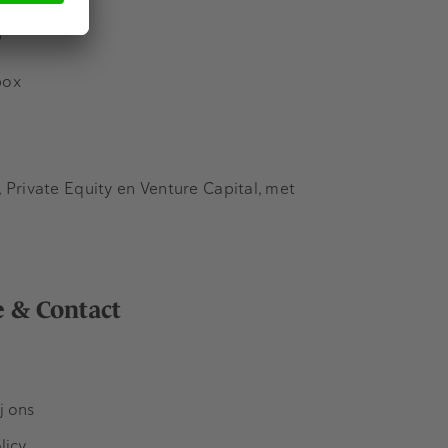
s
box
Private Equity en Venture Capital, met
e & Contact
j ons
licy