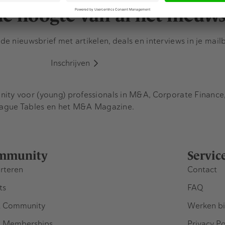
 de hoogte van al het nieuw
e nieuwsbrief met artikelen, deals en interviews in je mail
Inschrijven
y voor (young) professionals in M&A, Corporate Finance, 
eague Tables en het M&A Magazine.
mmunity
Servic
rteren
Contact
ts
FAQ
 Community
Werken bi
 Memberships
Privacy Po