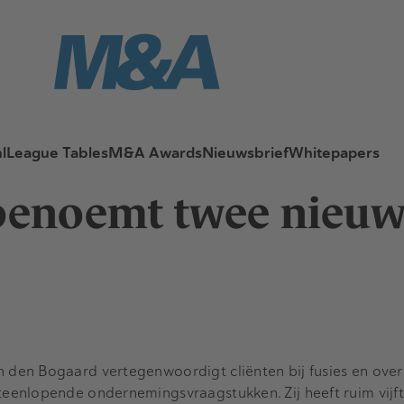
l
League Tables
M&A Awards
Nieuwsbrief
Whitepapers
 benoemt twee nieu
n den Bogaard vertegenwoordigt cliënten bij fusies en ove
teenlopende ondernemingsvraagstukken. Zij heeft ruim vijft