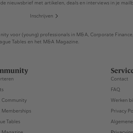
e nieuwsbrief met artikelen, deals en interviews in je mail
Inschrijven
y voor (young) professionals in M&A, Corporate Finance, 
eague Tables en het M&A Magazine.
mmunity
Servic
rteren
Contact
ts
FAQ
 Community
Werken bi
 Memberships
Privacy Po
ue Tables
Algemene
 Magazine
Privacyins