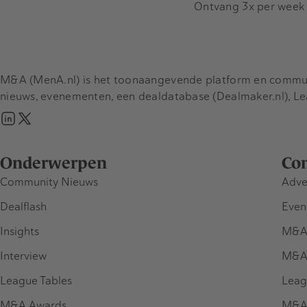
Ontvang 3x per week d
M&A (MenA.nl) is het toonaangevende platform en communit
nieuws, evenementen, een dealdatabase (Dealmaker.nl), L
Onderwerpen
Co
Community Nieuws
Adve
Dealflash
Even
Insights
M&A
Interview
M&A
League Tables
Leag
M&A Awards
M&A