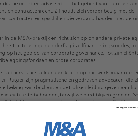
uridische markt en adviseert op het gebied van Europees e
ht en contractenrecht. Zij houdt zich verder bezig met de
an contracten en geschillen die verband houden met de ui
er in de M&A-praktijk en richt zich op on andere private eq
s, herstructureringen en durfkapitaalfinancieringsrondes, m
ng op het gebied van corporate governance. Tot zijn cliën
edbeleggingsfondsen en grote corporates.
partners is niet alleen een kroon op hun werk, maar ook e
 en Rutger zijn pragmatische en gedreven advocaten, die z
le belang van de cliënt en betrokken leiding geven aan hu
eke cultuur te behouden, terwijl we hard blijven groeien. 
n zij de leiders van morgen”, zegt Herald Jongen, Co-Manag