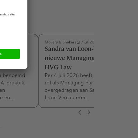
Movers & Shakers
7 juli 2026
m benoemd
Sandra van Loon‑Vercauteren
e M&A-
nieuwe Managing Partner bij
HVG Law
am benoemd
Per 4 juli 2026 heeft Frank Zandee zijn
A-praktijk.
rol als Managing Partner van HVG Law
 en
overgedragen aan Sandra van
he en…
Loon‑Vercauteren.
s