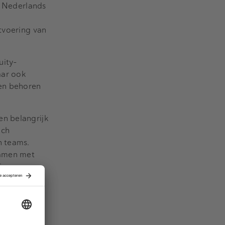
n Nederlands
tvoering van
uity-
aar ook
ten behoren
en belangrijk
ich
n teams.
Samen met
ing