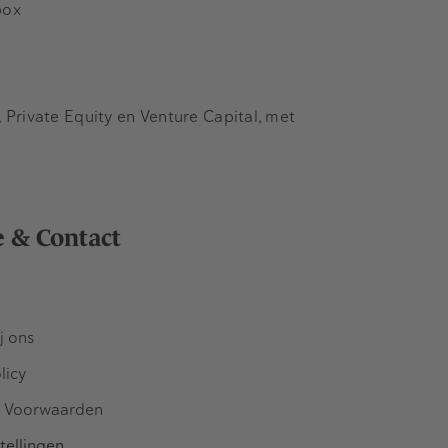
box
Private Equity en Venture Capital, met
e & Contact
j ons
licy
 Voorwaarden
tellingen