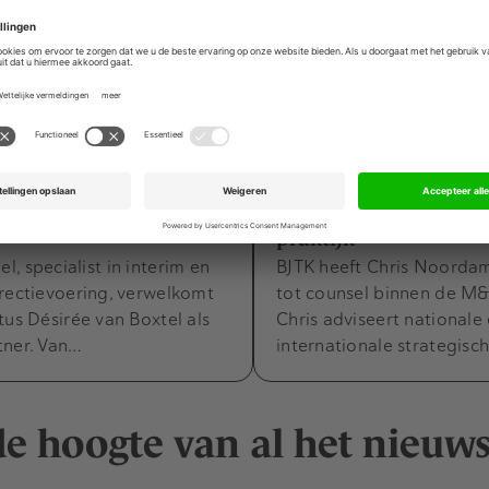
ers
Movers & Shakers
4 augustus 2026
7 juli 2026
an Boxtel versterkt CFO
BJTK: Chris Noorda
et private equity-
tot counsel binnen d
praktijk
, specialist in interim en
BJTK heeft Chris Noord
rectievoering, verwelkomt
tot counsel binnen de M&
tus Désirée van Boxtel als
Chris adviseert nationale
tner. Van…
internationale strategisc
 de hoogte van al het nieuw