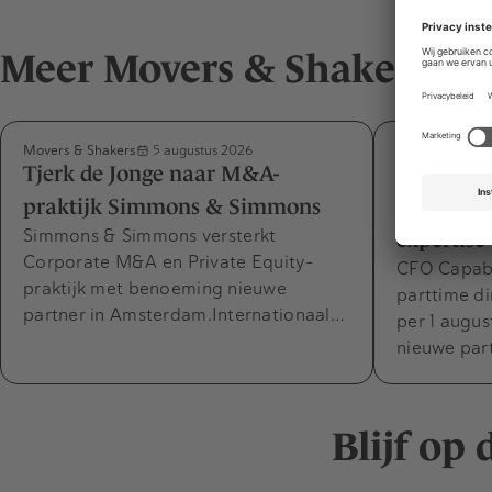
Meer Movers & Shakers
Movers & Shakers
Movers & Shak
5 augustus 2026
Tjerk de Jonge naar M&A-
Désirée v
praktijk Simmons & Simmons
Capabel m
Simmons & Simmons versterkt
expertise
Corporate M&A en Private Equity-
CFO Capabel
praktijk met benoeming nieuwe
parttime di
partner in Amsterdam.Internationaal…
per 1 augus
nieuwe par
Blijf op