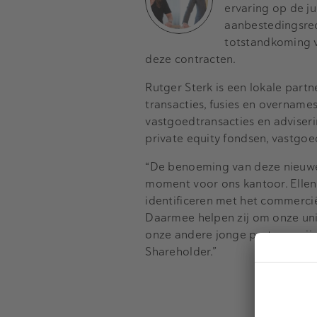
ervaring op de j
aanbestedingsrec
totstandkoming v
deze contracten.
Rutger Sterk is een lokale partn
transacties, fusies en overname
vastgoedtransacties en adviseri
private equity fondsen, vastgo
“De benoeming van deze nieuwe 
moment voor ons kantoor. Ellen
identificeren met het commercië
Daarmee helpen zij om onze uni
onze andere jonge partners, zij
Shareholder.”