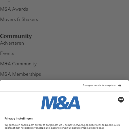
M&A Awards
Movers & Shakers
Community
Adverteren
Events
M&A Community
M&A Memberships
League Tables
M&A Magazine
Partners
Service & Contact
Contact