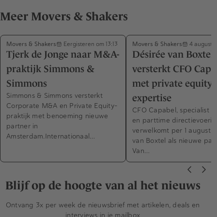
Meer Movers & Shakers
Movers & Shakers
Movers & Shakers
Eergisteren om 13:13
4 augustu
Tjerk de Jonge naar M&A-
Désirée van Boxtel
praktijk Simmons &
versterkt CFO Capa
Simmons
met private equity-
Simmons & Simmons versterkt
expertise
Corporate M&A en Private Equity-
CFO Capabel, specialist in
praktijk met benoeming nieuwe
en parttime directievoerin
partner in
verwelkomt per 1 augustus
Amsterdam.Internationaal…
van Boxtel als nieuwe part
Van…
Blijf op de hoogte van al het nieuws
Ontvang 3x per week de nieuwsbrief met artikelen, deals en
interviews in je mailbox