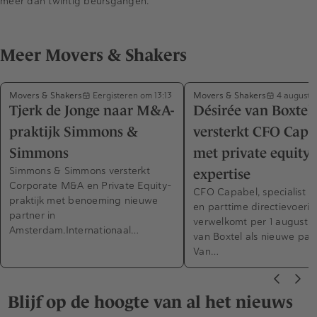
meer dan twintig beursgangen.
Meer Movers & Shakers
Movers & Shakers
Movers & Shakers
Eergisteren om 13:13
4 augustu
Tjerk de Jonge naar M&A-
Désirée van Boxtel
praktijk Simmons &
versterkt CFO Capa
Simmons
met private equity-
Simmons & Simmons versterkt
expertise
Corporate M&A en Private Equity-
CFO Capabel, specialist in
praktijk met benoeming nieuwe
en parttime directievoerin
partner in
verwelkomt per 1 augustus
Amsterdam.Internationaal…
van Boxtel als nieuwe part
Van…
Blijf op de hoogte van al het nieuws