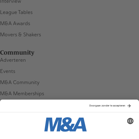
Interview
League Tables
M&A Awards
Movers & Shakers
Community
Adverteren
Events
M&A Community
M&A Memberships
League Tables
M&A Magazine
Partners