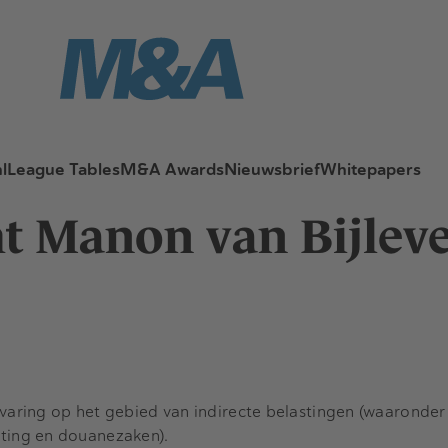
l
League Tables
M&A Awards
Nieuwsbrief
Whitepapers
 Manon van Bijlevel
rvaring op het gebied van indirecte belastingen (waaronde
ting en douanezaken).