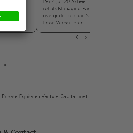
am benoemd
Per 4 juli 2026 heeft Frank Zandee zijn
A-praktijk.
rol als Managing Partner van HVG Law
 en
overgedragen aan Sandra van
he en…
Loon‑Vercauteren.
s
box
Private Equity en Venture Capital, met
e & Contact