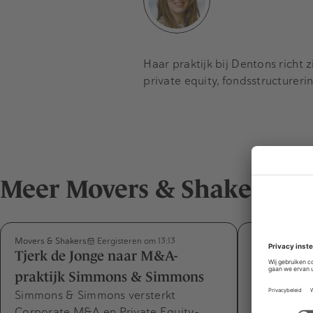
Haar praktijk bij Dentons richt 
private equity, fondsstructurer
Meer Movers & Shakers
Movers & Shakers
Movers & Shak
Eergisteren om 13:13
Tjerk de Jonge naar M&A-
Désirée v
praktijk Simmons & Simmons
Capabel m
Simmons & Simmons versterkt
expertise
Corporate M&A en Private Equity-