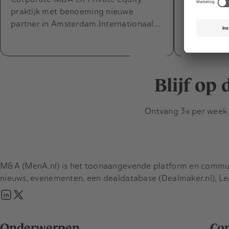
CFO Capabel
praktijk met benoeming nieuwe
parttime di
partner in Amsterdam.Internationaal…
per 1 augus
nieuwe par
Blijf op
Ontvang 3x per week d
M&A (MenA.nl) is het toonaangevende platform en communit
nieuws, evenementen, een dealdatabase (Dealmaker.nl), L
Onderwerpen
Co