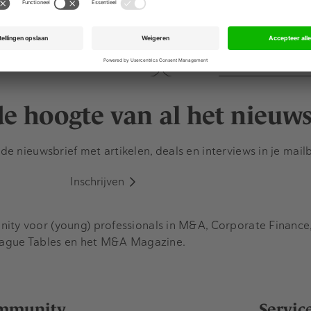
, specialist in interim en
BJTK heeft Chris Noord
rectievoering, verwelkomt
tot counsel binnen de M&
tus Désirée van Boxtel als
Chris adviseert nationale
tner. Van…
internationale strategisc
 de hoogte van al het nieuw
e nieuwsbrief met artikelen, deals en interviews in je mail
Inschrijven
y voor (young) professionals in M&A, Corporate Finance, 
eague Tables en het M&A Magazine.
mmunity
Servic