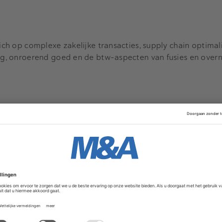
zich op complexe zakelijke transacties, supply chain optimali
ing, onroerend goed en de btw-aspecten van fusies en over
ers
Movers & Shakers
4 augustus 2026
7 juli 2026
an Boxtel versterkt CFO
BJTK: Chris Noorda
et private equity-
tot counsel binnen d
praktijk