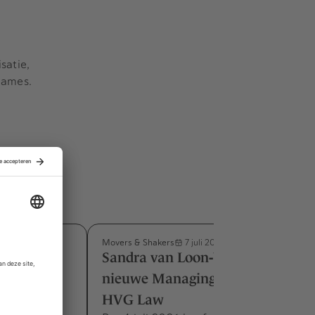
satie,
names.
Movers & Shakers
7 juli 2026
m benoemd
Sandra van Loon‑Vercauteren
e M&A-
nieuwe Managing Partner bij
HVG Law