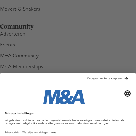
Movers & Shakers
Community
Adverteren
Events
M&A Community
M&A Memberships
League Tables
M&A Magazine
Partners
Service & Contact
Contact
FAQ