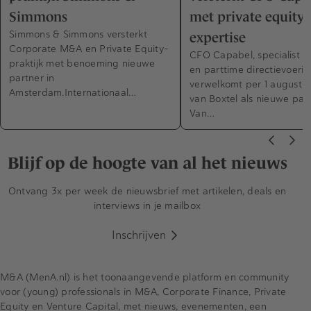
Simmons
met private equity-
Simmons & Simmons versterkt
expertise
Corporate M&A en Private Equity-
CFO Capabel, specialist in
praktijk met benoeming nieuwe
en parttime directievoerin
partner in
verwelkomt per 1 augustus
Amsterdam.Internationaal…
van Boxtel als nieuwe part
Van…
Blijf op de hoogte van al het nieuws
Ontvang 3x per week de nieuwsbrief met artikelen, deals en
interviews in je mailbox
Inschrijven
M&A (MenA.nl) is het toonaangevende platform en community
voor (young) professionals in M&A, Corporate Finance, Private
Equity en Venture Capital, met nieuws, evenementen, een