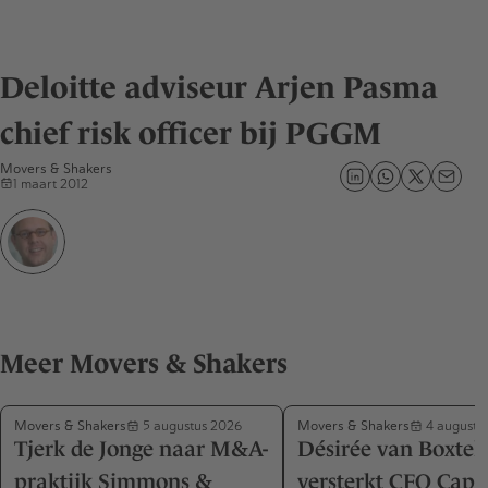
Deloitte adviseur Arjen Pasma
chief risk officer bij PGGM
Movers & Shakers
1 maart 2012
Meer Movers & Shakers
Movers & Shakers
Movers & Shakers
5 augustus 2026
4 augustu
Tjerk de Jonge naar M&A-
Désirée van Boxtel
praktijk Simmons &
versterkt CFO Capa