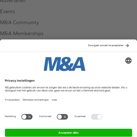
Adverteren
Events
M&A Community
M&A Memberships
League Tables
M&A Magazine
Partners
Service & Contact
Contact
FAQ
Werken bij ons
Privacy Policy
Algemene Voorwaarden