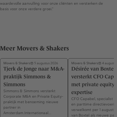
waardevolle aanvulling voor onze cliënten en versterken de
basis voor onze verdere groei.”
Meer Movers & Shakers
Movers & Shakers
Movers & Shakers
5 augustus 2026
4 augustu
Tjerk de Jonge naar M&A-
Désirée van Boxtel
praktijk Simmons &
versterkt CFO Capa
Simmons
met private equity-
Simmons & Simmons versterkt
expertise
Corporate M&A en Private Equity-
CFO Capabel, specialist in
praktijk met benoeming nieuwe
en parttime directievoerin
partner in
verwelkomt per 1 augustus
Amsterdam.Internationaal…
van Boxtel als nieuwe part