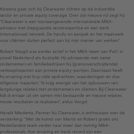
Kooistra gaat zich bij Clearwater richten op de industriële
sector en private equity coverage. Over zijn nieuwe rol zegt hij:
“Clearwater is een toonaangevende internationale M&A-
adviseur met diepgaande sectorexpertise en een sterk
internationaal netwerk. De hands-on aanpak en het maatwerk
voor cliënten sluiten perfect aan bij mijn manier van werken.”
Robert Voogd was eerder actief in het M&A-team van PwC in
zowel Nederland als Australië. Hij adviseerde met name
ondernemers en familiebedrijven bij (grensoverschrijdende)
verkooptrajecten aan private equity-partijen. Daarnaast heeft
hij ervaring met buy-side opdrachten, waarderingen en due
diligence-trajecten. “Ik krijg energie van het opbouwen van
langdurige relaties met ondernemers en cliënten. Bij Clearwater
kijk ik ernaar uit om samen met bestaande en nieuwe relaties
mooie resultaten te realiseren”, aldus Voogd.
Harald Miedema, Partner bij Clearwater, is enthousiast over de
versterking: “Met de komst van Martin en Robert groeit ons
Nederlandse team verder naar meer dan twintig M&A-
professionals. Hun ervaring en track record zijn een