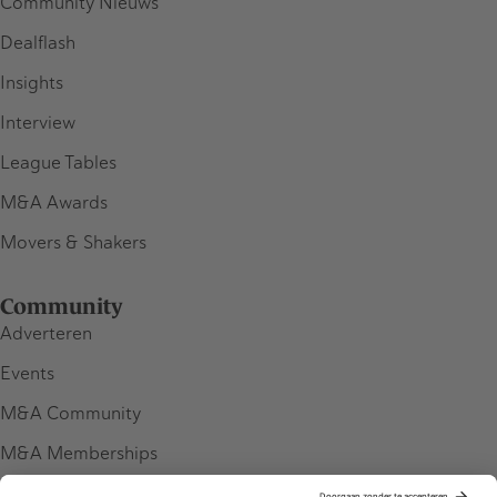
Community Nieuws
Dealflash
Insights
Interview
League Tables
M&A Awards
Movers & Shakers
Community
Adverteren
Events
M&A Community
M&A Memberships
League Tables