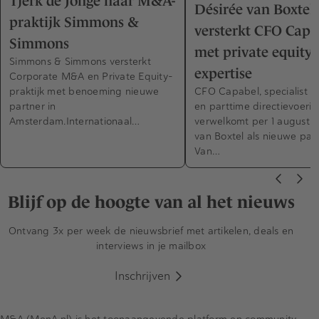
Tjerk de Jonge naar M&A-
Désirée van Boxtel
praktijk Simmons &
versterkt CFO Capa
Simmons
met private equity-
Simmons & Simmons versterkt
expertise
Corporate M&A en Private Equity-
praktijk met benoeming nieuwe
CFO Capabel, specialist in
partner in
en parttime directievoerin
Amsterdam.Internationaal…
verwelkomt per 1 augustus
van Boxtel als nieuwe part
Van…
Blijf op de hoogte van al het nieuws
Ontvang 3x per week de nieuwsbrief met artikelen, deals en
interviews in je mailbox
Inschrijven
M&A (MenA.nl) is het toonaangevende platform en community