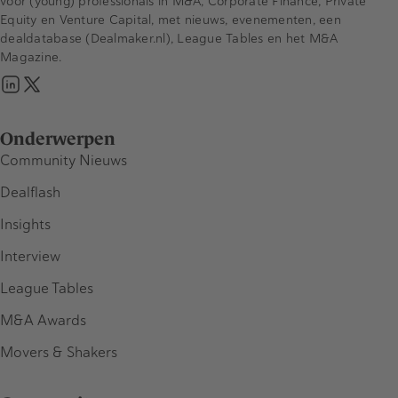
voor (young) professionals in M&A, Corporate Finance, Private
Equity en Venture Capital, met nieuws, evenementen, een
dealdatabase (Dealmaker.nl), League Tables en het M&A
Magazine.
Onderwerpen
Community Nieuws
Dealflash
Insights
Interview
League Tables
M&A Awards
Movers & Shakers