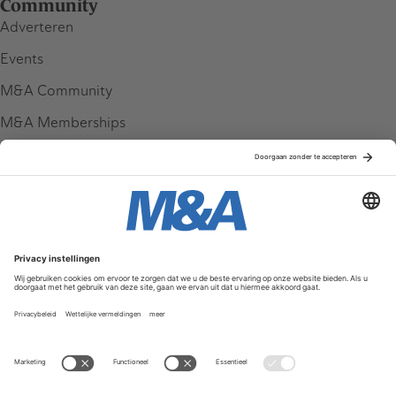
Community
Adverteren
Events
M&A Community
M&A Memberships
League Tables
M&A Magazine
Partners
Service & Contact
Contact
FAQ
Werken bij ons
Privacy Policy