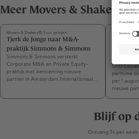
Meer Movers & Shakers
Movers & Shakers
Movers & Shak
5 uur geleden
Tjerk de Jonge naar M&A-
Désirée v
praktijk Simmons & Simmons
Capabel m
Simmons & Simmons versterkt
expertise
Corporate M&A en Private Equity-
CFO Capabel
praktijk met benoeming nieuwe
parttime di
partner in Amsterdam.Internationaal…
per 1 augus
nieuwe par
Blijf op
Ontvang 3x per week d