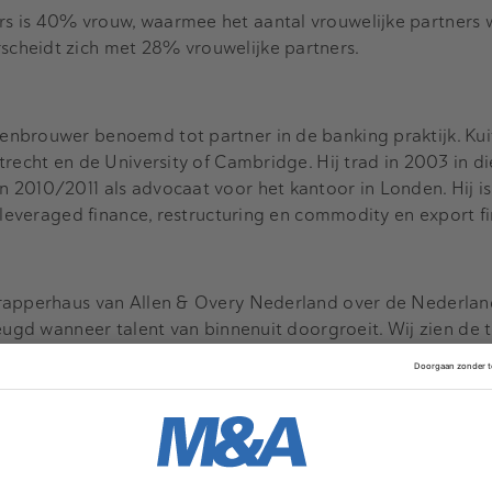
 is 40% vrouw, waarmee het aantal vrouwelijke partners 
cheidt zich met 28% vrouwelijke partners.
enbrouwer benoemd tot partner in de banking praktijk. Ku
recht en de University of Cambridge. Hij trad in 2003 in die
 2010/2011 als advocaat voor het kantoor in Londen. Hij is
, leveraged finance, restructuring en commodity en export f
Grapperhaus van Allen & Overy Nederland over de Nederla
heugd wanneer talent van binnenuit doorgroeit. Wij zien de
ol vertrouwen tegemoet en feliciteren hem van harte.”