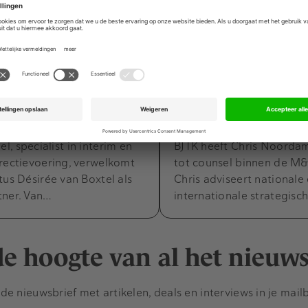
ers
Movers & Shakers
Gisteren om 09:40
7 juli 2026
an Boxtel versterkt CFO
BJTK: Chris Noorda
et private equity-
tot counsel binnen d
praktijk
, specialist in interim en
BJTK heeft Chris Noord
rectievoering, verwelkomt
tot counsel binnen de M&
tus Désirée van Boxtel als
Chris adviseert nationale
tner. Van…
internationale strategisc
 de hoogte van al het nieuw
e nieuwsbrief met artikelen, deals en interviews in je mail