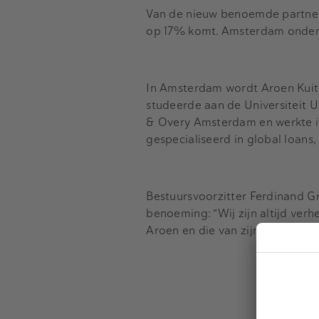
Van de nieuw benoemde partners
op 17% komt. Amsterdam onders
In Amsterdam wordt Aroen Kuit
studeerde aan de Universiteit Ut
& Overy Amsterdam en werkte in
gespecialiseerd in global loans
Bestuursvoorzitter Ferdinand 
benoeming: “Wij zijn altijd ver
Aroen en die van zijn praktijk v