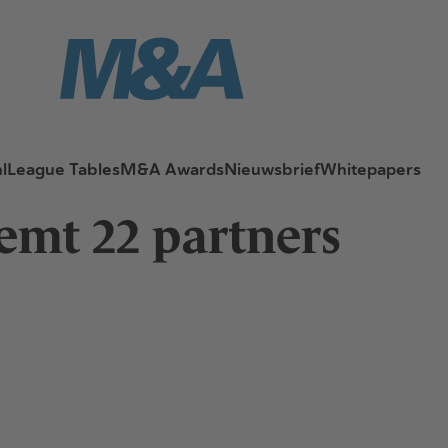
l
League Tables
M&A Awards
Nieuwsbrief
Whitepapers
emt 22 partners