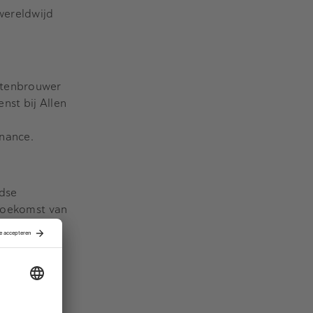
wereldwijd
itenbrouwer
nst bij Allen
inance.
ndse
 toekomst van