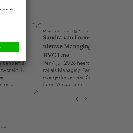
Movers & Shakers
7 juli 2026
m benoemd
Sandra van Loon‑Vercauteren
e M&A-
nieuwe Managing Partner bij
HVG Law
am benoemd
Per 4 juli 2026 heeft Frank Zandee zijn
A-praktijk.
rol als Managing Partner van HVG Law
 en
overgedragen aan Sandra van
he en…
Loon‑Vercauteren.
s
box