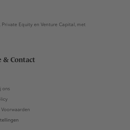
Private Equity en Venture Capital, met
e & Contact
j ons
licy
 Voorwaarden
tellingen