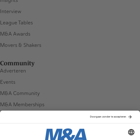
Insights
Interview
League Tables
M&A Awards
Movers & Shakers
Community
Adverteren
Events
M&A Community
M&A Memberships
League Tables
M&A Magazine
Partners