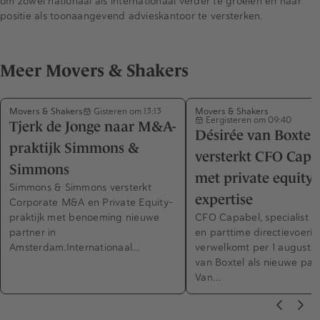
om zowel nationaal als internationaal verder te groeien en haar
positie als toonaangevend advieskantoor te versterken.
Meer Movers & Shakers
Movers & Shakers
Movers & Shakers
Gisteren om 13:13
Eergisteren om 09:40
Tjerk de Jonge naar M&A-
Désirée van Boxtel
praktijk Simmons &
versterkt CFO Capa
Simmons
met private equity-
Simmons & Simmons versterkt
expertise
Corporate M&A en Private Equity-
praktijk met benoeming nieuwe
CFO Capabel, specialist in
partner in
en parttime directievoerin
Amsterdam.Internationaal…
verwelkomt per 1 augustus
van Boxtel als nieuwe part
Van…