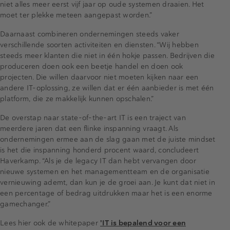
niet alles meer eerst vijf jaar op oude systemen draaien. Het
moet ter plekke meteen aangepast worden.”
Daarnaast combineren ondernemingen steeds vaker
verschillende soorten activiteiten en diensten. “Wij hebben
steeds meer klanten die niet in één hokje passen. Bedrijven die
produceren doen ook een beetje handel en doen ook
projecten. Die willen daarvoor niet moeten kijken naar een
andere IT-oplossing, ze willen dat er één aanbieder is met één
platform, die ze makkelijk kunnen opschalen.”
De overstap naar state-of-the-art IT is een traject van
meerdere jaren dat een flinke inspanning vraagt. Als
ondernemingen ermee aan de slag gaan met de juiste mindset
is het die inspanning honderd procent waard, concludeert
Haverkamp. “Als je de legacy IT dan hebt vervangen door
nieuwe systemen en het managementteam en de organisatie
vernieuwing ademt, dan kun je de groei aan. Je kunt dat niet in
een percentage of bedrag uitdrukken maar het is een enorme
gamechanger.”
Lees hier ook de whitepaper
'IT is bepalend voor een