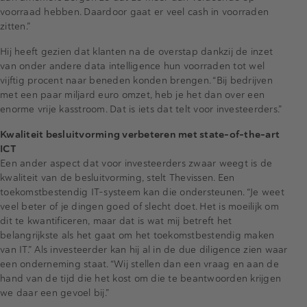
voorraad hebben. Daardoor gaat er veel cash in voorraden
zitten.”
Hij heeft gezien dat klanten na de overstap dankzij de inzet
van onder andere data intelligence hun voorraden tot wel
vijftig procent naar beneden konden brengen. “Bij bedrijven
met een paar miljard euro omzet, heb je het dan over een
enorme vrije kasstroom. Dat is iets dat telt voor investeerders.”
Kwaliteit besluitvorming verbeteren met state-of-the-art
ICT
Een ander aspect dat voor investeerders zwaar weegt is de
kwaliteit van de besluitvorming, stelt Thevissen. Een
toekomstbestendig IT-systeem kan die ondersteunen. “Je weet
veel beter of je dingen goed of slecht doet. Het is moeilijk om
dit te kwantificeren, maar dat is wat mij betreft het
belangrijkste als het gaat om het toekomstbestendig maken
van IT.” Als investeerder kan hij al in de due diligence zien waar
een onderneming staat. “Wij stellen dan een vraag en aan de
hand van de tijd die het kost om die te beantwoorden krijgen
we daar een gevoel bij.”