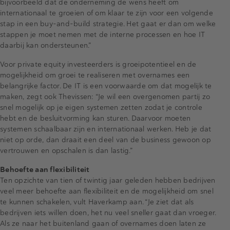
bijvoorbeeld dat de onderneming de wens heeft om
internationaal te groeien of om klaar te zijn voor een volgende
stap in een buy-and-build strategie. Het gaat er dan om welke
stappen je moet nemen met de interne processen en hoe IT
daarbij kan ondersteunen.”
Voor private equity investeerders is groeipotentieel en de
mogelijkheid om groei te realiseren met overnames een
belangrijke factor. De IT is een voorwaarde om dat mogelijk te
maken, zegt ook Thevissen: “Je wil een overgenomen partij zo
snel mogelijk op je eigen systemen zetten zodat je controle
hebt en de besluitvorming kan sturen. Daarvoor moeten
systemen schaalbaar zijn en internationaal werken. Heb je dat
niet op orde, dan draait een deel van de business gewoon op
vertrouwen en opschalen is dan lastig.”
Behoefte aan flexibiliteit
Ten opzichte van tien of twintig jaar geleden hebben bedrijven
veel meer behoefte aan flexibiliteit en de mogelijkheid om snel
te kunnen schakelen, vult Haverkamp aan. “Je ziet dat als
bedrijven iets willen doen, het nu veel sneller gaat dan vroeger.
Als ze naar het buitenland gaan of overnames doen laten ze