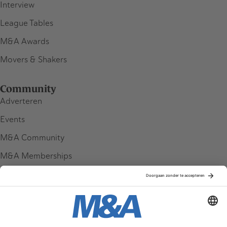
Interview
League Tables
M&A Awards
Movers & Shakers
Community
Adverteren
Events
M&A Community
M&A Memberships
League Tables
M&A Magazine
Partners