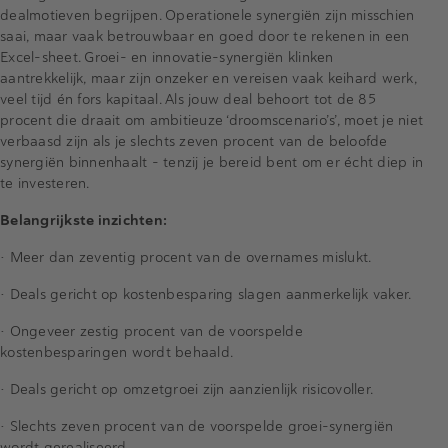
dealmotieven begrijpen. Operationele synergiën zijn misschien
saai, maar vaak betrouwbaar en goed door te rekenen in een
Excel-sheet. Groei- en innovatie-synergiën klinken
aantrekkelijk, maar zijn onzeker en vereisen vaak keihard werk,
veel tijd én fors kapitaal. Als jouw deal behoort tot de 85
procent die draait om ambitieuze ‘droomscenario’s’, moet je niet
verbaasd zijn als je slechts zeven procent van de beloofde
synergiën binnenhaalt – tenzij je bereid bent om er écht diep in
te investeren.
Belangrijkste inzichten:
•
Meer dan zeventig procent van de overnames mislukt.
•
Deals gericht op kostenbesparing slagen aanmerkelijk vaker.
•
Ongeveer zestig procent van de voorspelde
kostenbesparingen wordt behaald.
•
Deals gericht op omzetgroei zijn aanzienlijk risicovoller.
•
Slechts zeven procent van de voorspelde groei-synergiën
wordt gerealiseerd.