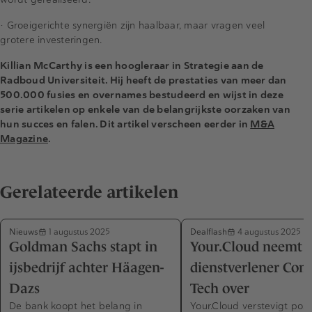
•
Groeigerichte synergiën zijn haalbaar, maar vragen veel
grotere investeringen.
Killian McCarthy is een hoogleraar in Strategie aan de
Radboud Universiteit. Hij heeft de prestaties van meer dan
500.000 fusies en overnames bestudeerd en wijst in deze
serie artikelen op enkele van de belangrijkste oorzaken van
hun succes en falen. Dit artikel verscheen eerder in
M&A
Magazine
.
Gerelateerde artikelen
Nieuws
Dealflash
1 augustus 2025
4 augustus 2025
Goldman Sachs stapt in
Your.Cloud neemt 
ijsbedrijf achter Häagen-
dienstverlener Co
Dazs
Tech over
De bank koopt het belang in
Your.Cloud verstevigt posit