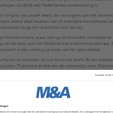
erkoper duidelijk een Nederlandse onderneming is.
een longlist van twaalf deals, die vervolgens aan het kenne
mens iedere deal kwamen een of meerdere betrokkenen ac
 advocaat) langs om te pitchen voor de jury.
p formele criteria, maar ook op de financiële resultaten en
ng van de deal voor het Nederlandse ondernemersklimaat. 
resulteert in een ranking op basis van het gemiddelde.
ty om te stemmen op hun favoriete deals. Bij het bepale
jury voor 75 procent en die van de community voor 25 proc
jdens het jaarlijkse M&A Community-gala in de Beurs van B
roces werd gefaciliteerd door Jurriën Morsch, community m
 Melle Eijckelhoff.
oen het stof van het juryproces was neergedaald bleek de 
e winnaar. Deze technische handelsonderneming van hygiën
elindustrie en de zorg sluit zich nu aan bij een grote int