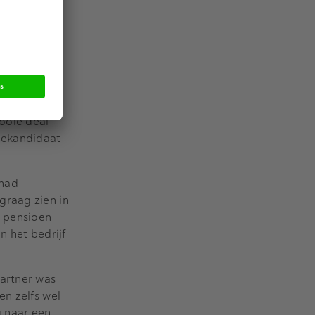
 paar jaar
an een
zen om de
eft in
van het
mooie deal
mekandidaat
 had
graag zien in
t pensioen
n het bedrijf
partner was
en zelfs wel
g naar een