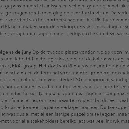
ar gepensioneerde is misschien wel een goede blauwdruk v
tige vragen rond opvolging en overdracht zitten. De ver
ote voordeel van het partnerschap met het PE-huis even de
d klaar te maken voor de verkoop, iets wat in de dagelijks
hiet; er zijn ongetwijfeld meer bedrijven die van deze wer
lgens de jury
Op de tweede plaats vonden we ook een int
 familiebedrijf in de logistiek, verwierf de kolenoverslagte
nse JERA-groep. Het doel van Rhenus is om, met behoud v
af te schalen en de terminal voor andere, groenere logistie
s dus een deal met een zeer sterke ESG-component waarbij 
gehouden moest worden met de wens van de autoriteiten 
 minder ‘fossiel’ te maken. Daarnaast lagen er complexe 
g en financiering, om nog maar te zwijgen dat dit een deal
oorkruiste door een Japanse verkoper aan een Duitse koper
et was dus al met al een lastige puzzel om te leggen, maa
omst voor alle stakeholders bereikt, iets wat veel indruk m