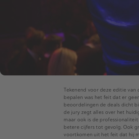
Tekenend voor deze editie van 
bepalen was het feit dat er gee
beoordelingen de deals dicht bi
de jury zegt alles over het huid
maar ook is de professionalitei
betere cijfers tot gevolg. Ook gr
voortkomen uit het feit dat hij