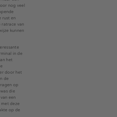
oor nog veel
kopende
 rust en
e ratrace van
kwijze kunnen
eressante
rminal in de
an het
ke
er door het
in de
vragen op
 was die
 van een
r met deze
aakte op de