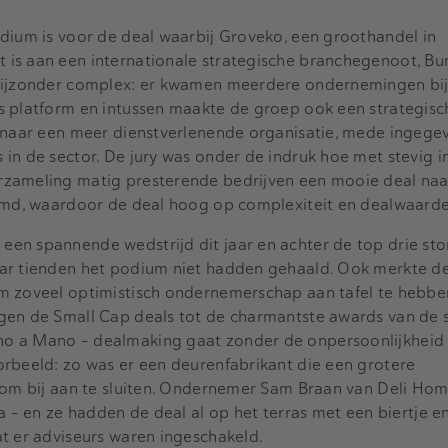
dium is voor de deal waarbij Groveko, een groothandel in
is aan een internationale strategische branchegenoot, Bun
bijzonder complex: er kwamen meerdere ondernemingen bij 
s platform en intussen maakte de groep ook een strategisc
n naar een meer dienstverlenende organisatie, mede ingege
in de sector. De jury was onder de indruk hoe met stevig i
rzameling matig presterende bedrijven een mooie deal naa
ormd, waardoor de deal hoog op complexiteit en dealwaard
een spannende wedstrijd dit jaar en achter de top drie st
ar tienden het podium niet hadden gehaald. Ook merkte de
m zoveel optimistisch ondernemerschap aan tafel te hebben
gen de Small Cap deals tot de charmantste awards van de
o a Mano - dealmaking gaat zonder de onpersoonlijkheid 
orbeeld: zo was er een deurenfabrikant die een grotere
 om bij aan te sluiten. Ondernemer Sam Braan van Deli Hom
a - en ze hadden de deal al op het terras met een biertje e
t er adviseurs waren ingeschakeld.