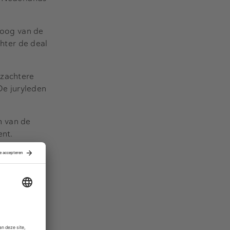
rsoog van de
hter de deal
 zachtere
De juryleden
n van de
ent.
erlage, dit
anager van
verkoop van
ische
ernationale