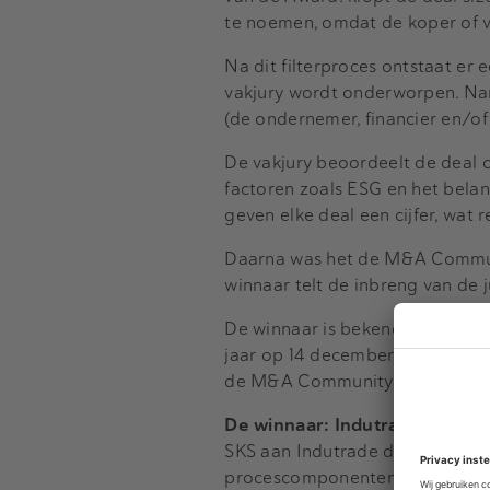
te noemen, omdat de koper of v
Na dit filterproces ontstaat er 
vakjury wordt onderworpen. Na
(de ondernemer, financier en/of
De vakjury beoordeelt de deal o
factoren zoals ESG en het bela
geven elke deal een cijfer, wat 
Daarna was het de M&A Communi
winnaar telt de inbreng van de 
De winnaar is bekendgemaakt ti
jaar op 14 december. Het juryp
de M&A Community, en directeur
De winnaar: Indutrade – SKS
T
SKS aan Indutrade de duidelijk
procescomponenten voor de voeds