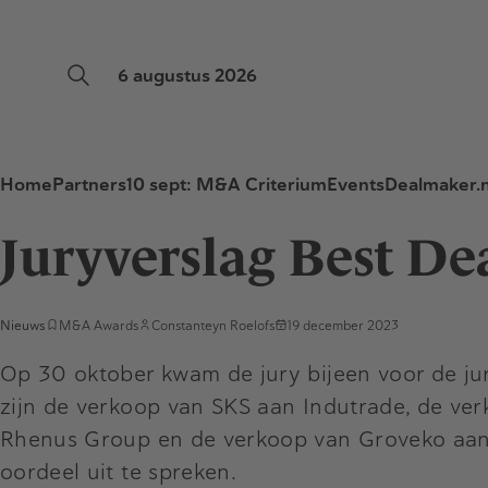
6 augustus 2026
Home
Partners
10 sept: M&A Criterium
Events
Dealmaker.n
Juryverslag Best De
Nieuws
M&A Awards
Constanteyn Roelofs
19 december 2023
Op 30 oktober kwam de jury bijeen voor de ju
zijn de verkoop van SKS aan Indutrade, de ver
Rhenus Group en de verkoop van Groveko aan 
oordeel uit te spreken.