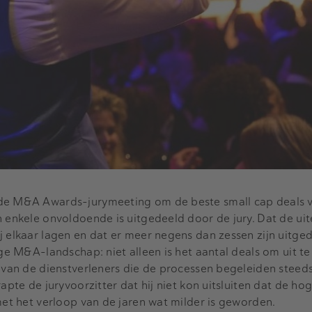
de M&A Awards-jurymeeting om de beste small cap deals va
n enkele onvoldoende is uitgedeeld door de jury. Dat de uit
j elkaar lagen en dat er meer negens dan zessen zijn uitge
ige M&A-landschap: niet alleen is het aantal deals om uit t
t van de dienstverleners die de processen begeleiden steed
apte de juryvoorzitter dat hij niet kon uitsluiten dat de hog
 met het verloop van de jaren wat milder is geworden.