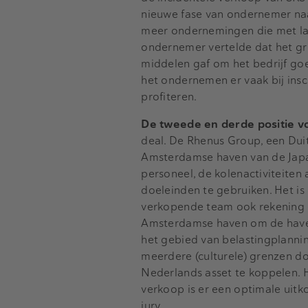
nieuwe fase van ondernemer na
meer ondernemingen die met las
ondernemer vertelde dat het gr
middelen gaf om het bedrijf goe
het ondernemen er vaak bij insc
profiteren.
De tweede en derde positie vo
deal. De Rhenus Group, een Duits
Amsterdamse haven van de Japa
personeel, de kolenactiviteiten 
doeleinden te gebruiken. Het i
verkopende team ook rekening 
Amsterdamse haven om de haven
het gebied van belastingplannin
meerdere (culturele) grenzen d
Nederlands asset te koppelen. H
verkoop is er een optimale uitk
jury.