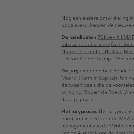
Nog een andere ontwikkeling in 
opgeleverd, kenden de nieuwe a
De kandidaten
50five – NLMA
Intervention business
Deli Home
Natural Cosmetics Holland
Micr
– Valori
Yielder Group – Venéco
De jury
Onder de bezielende le
Maarel
(Karmijn Capital)
Rob va
de twaalf deals die de voorselec
wijziging: Robert de Boeck (An
doorgegeven.
Het juryproces
Het juryproces 
euro) nomineren voor de M&A A
management van de M&A Communi
van de Award: klopt de deal siz