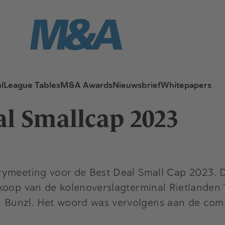
l
League Tables
M&A Awards
Nieuwsbrief
Whitepapers
al Smallcap 2023
rymeeting voor de Best Deal Small Cap 2023. D
koop van de kolenoverslagterminal Rietlanden 
Bunzl. Het woord was vervolgens aan de comm