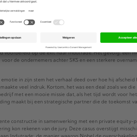
ector.
s dat de oprichter van het bedrijf, Toine Uijttewaal, al een
S en daarvoor een bijzonder pad heeft gekozen. In plaats v
che partij in dezelfde markt te maken heeft hij ervoor geko
l aan boord te halen als partner. Dit Private Equity-huis he
e management in de afgelopen jaren de winstgevendheid 
oed voorbereid op de exit naar Indutrade. Het gevolg: een 
p voor de ondernemers achter SKS en een sterkere overna
emotie in zijn stem het verhaal deed over hoe hij afscheid
aakte veel indruk. Kortom, het was een deal zoals we die 
rijf met een mooie missie dat, als het tijd wordt voor he
nding maakt bij een strategische partner die de toekomst va
gente constructie in samenwerking met een private equity-
ing kon rekenen van de jury. Deze casus overstijgt misschi
 aan Indutrade; de manier waarop Nobel de overschakelin