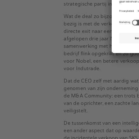
strategische partij in dezelfde s
Wat de deal zo bijzonder maakt i
bezig is met de verkoop van SK
directe exit naar een strategis
afgelopen drie jaar Nobel Capita
samenwerking met het bestaand
bedrijf flink opgekrikt en zo g
voor Nobel, een betere verkoo
voor Indutrade.
Dat de CEO zelf met aardig wat 
genomen van zijn onderneming m
de M&A Community: een trots bed
van de oprichter, een zachte la
veiligstelt.
De tussenkomst van een intelli
een ander aspect dat op waarder
de incidentele verkoop van SKS