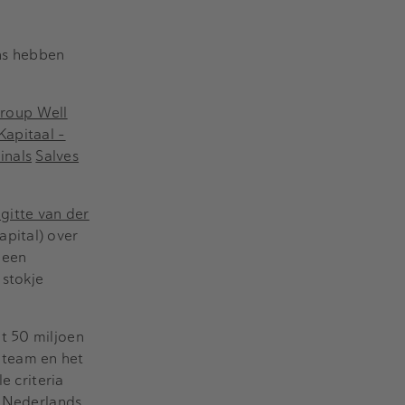
rns hebben
roup Well
Kapitaal –
inals
Salves
igitte van der
apital) over
 een
 stokje
t 50 miljoen
ateam en het
 criteria
l Nederlands