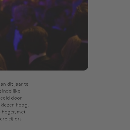
n dit jaar te
eindelijke
deeld door
e kiezen hoog,
s hoger, met
ere cijfers