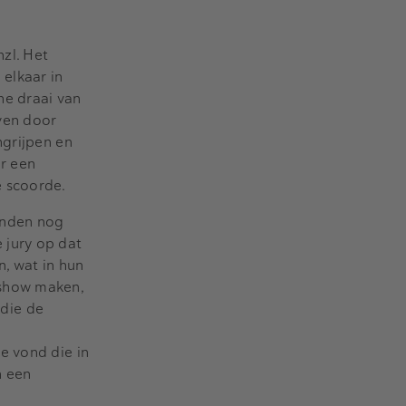
zl. Het
elkaar in
he draai van
ven door
ngrijpen en
r een
e scoorde.
onden nog
 jury op dat
, wat in hun
 show maken,
die de
e vond die in
n een