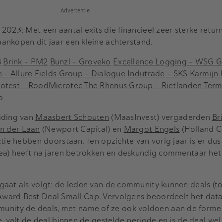
Advertentie
2023: Met een aantal exits die financieel zeer sterke retu
ankopen dit jaar een kleine achterstand.
B
Brink – PM2
Bunzl – Groveko
Excellence Logging – WSG G
 – Allure
Fields Group – Dialogue
Indutrade – SKS
Karmijn 
otest – RoodMicrotec
The Rhenus Group – Rietlanden Term
o
iding van
Maasbert Schouten
(MaasInvest) vergaderden
Br
n der Laan
(Newport Capital) en
Margot Engels
(Holland C
tie hebben doorstaan. Ten opzichte van vorig jaar is er dus
tea) heeft na jaren betrokken en deskundig commentaar het
gaat als volgt: de leden van de community kunnen deals (to
ward Best Deal Small Cap. Vervolgens beoordeelt het dat
ty de deals, met name of ze ook voldoen aan de formele
e, valt de deal binnen de gestelde periode en is de deal we