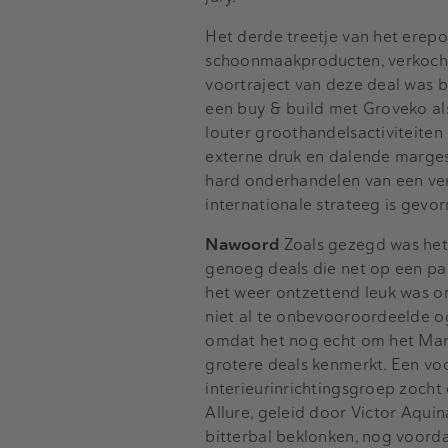
Het derde treetje van het erepo
schoonmaakproducten, verkocht 
voortraject van deze deal was 
een buy & build met Groveko al
louter groothandelsactiviteite
externe druk en dalende marges 
hard onderhandelen van een ve
internationale strateeg is gev
Nawoord
Zoals gezegd was het 
genoeg deals die net op een pa
het weer ontzettend leuk was o
niet al te onbevooroordeelde o
omdat het nog echt om het Man
grotere deals kenmerkt. Een vo
interieurinrichtingsgroep zocht
Allure, geleid door Victor Aquin
bitterbal beklonken, nog voorda