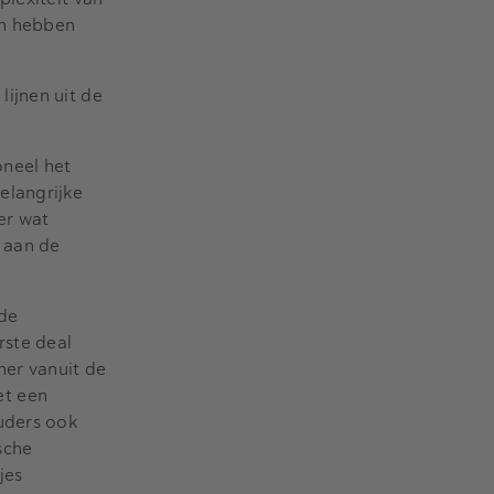
ch hebben
ijnen uit de
oneel het
elangrijke
er wat
t aan de
 de
rste deal
er vanuit de
et een
uders ook
sche
jes