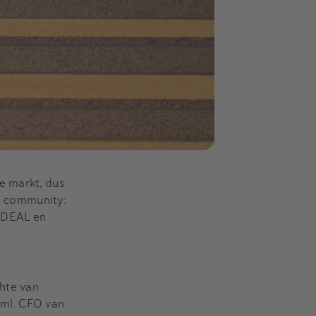
e markt, dus
de community:
 iDEAL en
chte van
(vml. CFO van