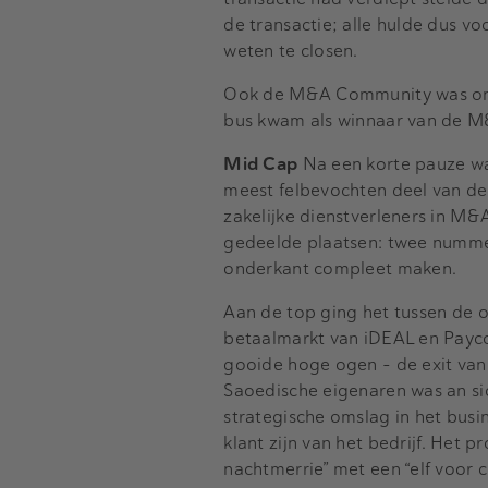
de transactie; alle hulde dus v
weten te closen.
Ook de M&A Community was onder
bus kwam als winnaar van de M
Mid Cap
Na een korte pauze was
meest felbevochten deel van de
zakelijke dienstverleners in M&
gedeelde plaatsen: twee nummers
onderkant compleet maken.
Aan de top ging het tussen de 
betaalmarkt van iDEAL en Payco
gooide hoge ogen - de exit van
Saoedische eigenaren was an s
strategische omslag in het bus
klant zijn van het bedrijf. Het 
nachtmerrie” met een “elf voor c