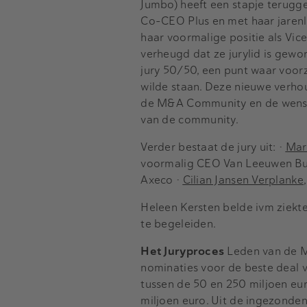
Jumbo) heeft een stapje terugg
Co-CEO Plus en met haar jarenl
haar voormalige positie als Vice
verheugd dat ze jurylid is gew
jury 50/50, een punt waar voorz
wilde staan. Deze nieuwe verho
de M&A Community en de wens om
van de community.
Verder bestaat de jury uit: •
Mar
voormalig CEO Van Leeuwen Bu
Axeco •
Cilian Jansen Verplanke
Heleen Kersten belde ivm ziekt
te begeleiden.
Het Juryproces
Leden van de M
nominaties voor de beste deal v
tussen de 50 en 250 miljoen eu
miljoen euro. Uit de ingezond