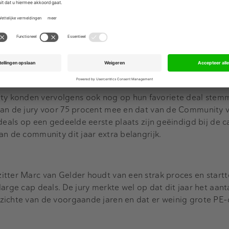
r – Aegon
CVC – DIF
Heijmans – Van Wanrooij
NIBE – Climate
rdina
cure Group – Clifford Group
Armira – Van Raam
Ebert HER
tiative – iDEAL & Payconiq
Nolet – Lucas Bols
Zig – Cegeka
 konden vervolgens ook nog op hun favoriete deal stemm
van de jury voor 75 procent mee en dat van de Community 
 deals op een gedeelde eerste plaats zijn geëindigd bij de c
an de community dit jaar extra belangrijk.
itter Marc van Gelder houdt van een strak proces en startt
arge cap deals. De jury merkte wel op dat dit jaar het aant
zichte van de voorgaande jaren en dat er weinig grote PE-