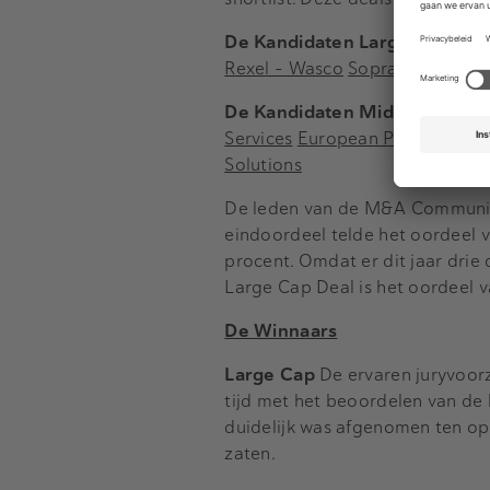
De Kandidaten Large Cap
a.s.
Rexel – Wasco
Sopra Steria – O
De Kandidaten Mid Cap
AddSe
Services
European Payments Ini
Solutions
De leden van de M&A Community
eindoordeel telde het oordeel 
procent. Omdat er dit jaar drie
Large Cap Deal is het oordeel v
De Winnaars
Large Cap
De ervaren juryvoorz
tijd met het beoordelen van de l
duidelijk was afgenomen ten op
zaten.