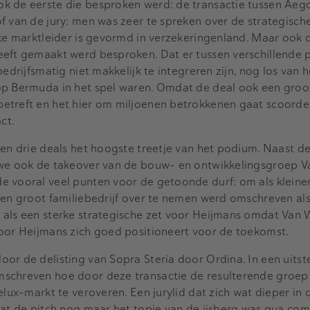
 de eerste die besproken werd: de transactie tussen Aegon
f van de jury: men was zeer te spreken over de strategische
rke marktleider is gevormd in verzekeringenland. Maar ook
eft gemaakt werd besproken. Dat er tussen verschillende p
edrijfsmatig niet makkelijk te integreren zijn, nog los van he
op Bermuda in het spel waren. Omdat de deal ook een groo
etreft en het hier om miljoenen betrokkenen gaat scoorde
ct.
len drie deals het hoogste treetje van het podium. Naast d
 we ook de takeover van de bouw- en ontwikkelingsgroep V
 vooral veel punten voor de getoonde durf: om als kleiner 
een groot familiebedrijf over te nemen werd omschreven als
 als een sterke strategische zet voor Heijmans omdat Van 
door Heijmans zich goed positioneert voor de toekomst.
or de delisting van Sopra Steria door Ordina. In een uitst
schreven hoe door deze transactie de resulterende groep 
elux-markt te veroveren. Een jurylid dat zich wat dieper in 
dat de pitch nog maar het topje van de ijsberg was qua com