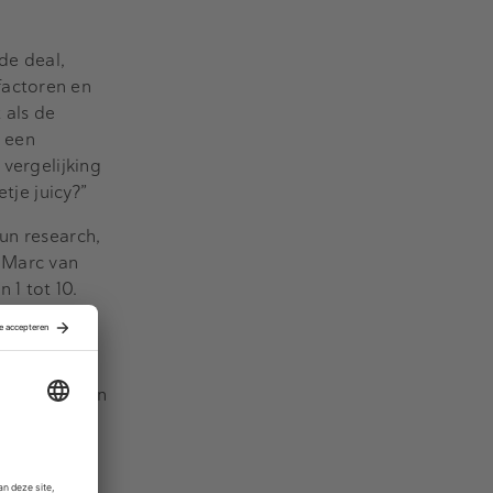
de deal,
factoren en
 als de
 een
 vergelijking
tje juicy?”
un research,
r Marc van
 1 tot 10.
 commentaar
amengesteld.
ij een deal
adat iedereen
.
naar de