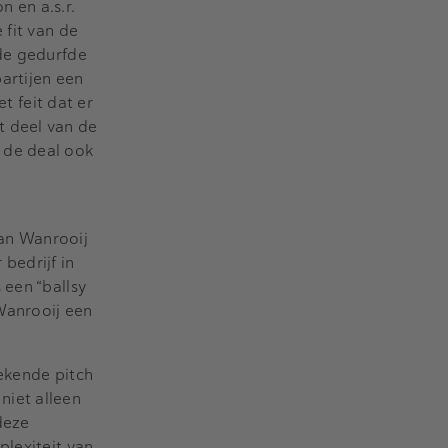
 en a.s.r.
 fit van de
 de gedurfde
artijen een
t feit dat er
t deel van de
 de deal ook
e
an Wanrooij
bedrijf in
 een “ballsy
Wanrooij een
ekende pitch
niet alleen
deze
plexiteit van