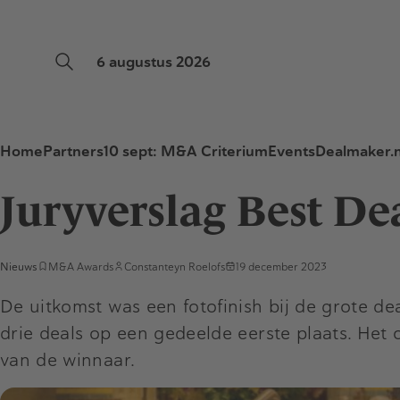
6 augustus 2026
Home
Partners
10 sept: M&A Criterium
Events
Dealmaker.n
Juryverslag Best De
Nieuws
M&A Awards
Constanteyn Roelofs
19 december 2023
De uitkomst was een fotofinish bij de grote dea
drie deals op een gedeelde eerste plaats. Het
van de winnaar.