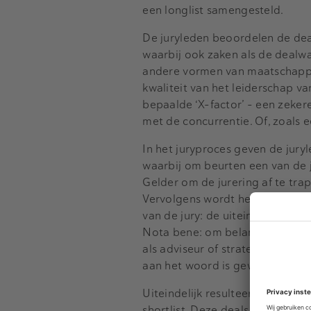
een longlist samengesteld.
De juryleden beoordelen de deal
waarbij ook zaken als de dealw
andere vormen van maatschappelij
kwaliteit van het leiderschap
bepaalde ‘X-factor’ - een zekere
met de concurrentie. Of, zoals ee
In het juryproces geven de jury
waarbij om beurten een van de j
Gelder om de jurering af te tra
Vervolgens wordt het rondje afg
van de jury: de uiteindelijke r
Nota bene: om belangenverstren
als adviseur of strategische par
aan het woord is geweest is er 
Uiteindelijk resulteert dit pro
shortlist. Deze deals wisten door