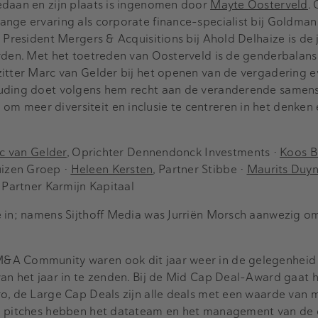
edaan en zijn plaats is ingenomen door
Mayte Oosterveld
.
ange ervaring als corporate finance-specialist bij Goldman
 President Mergers & Acquisitions bij Ahold Delhaize is de 
orden. Met het toetreden van Oosterveld is de genderbalans
itter Marc van Gelder bij het openen van de vergadering eve
uding doet volgens hem recht aan de veranderende samens
 meer diversiteit en inclusie te centreren in het denken
c van Gelder
, Oprichter Dennendonck Investments •
Koos B
izen Groep •
Heleen Kersten
, Partner Stibbe •
Maurits Duyn
, Partner Karmijn Kapitaal
e in; namens Sijthoff Media was Jurriën Morsch aanwezig o
&A Community waren ook dit jaar weer in de gelegenheid
an het jaar in te zenden. Bij de Mid Cap Deal-Award gaat 
ro, de Large Cap Deals zijn alle deals met een waarde van
en pitches hebben het datateam en het management van de