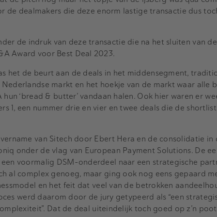
oor de dealmakers die deze enorm lastige transactie dus to
 de indruk van deze transactie die na het sluiten van de l
&A Award voor Best Deal 2023.
 het de beurt aan de deals in het middensegment, traditi
 Nederlandse markt en het hoekje van de markt waar alle b
A hun ‘bread & butter’ vandaan halen. Ook hier waren er we
 1, een nummer drie en vier en twee deals die de shortlis
overname van Sitech door Ebert Hera en de consolidatie in
niq onder de vlag van European Payment Solutions. De ee
 een voormalig DSM-onderdeel naar een strategische partn
ich al complex genoeg, maar ging ook nog eens gepaard m
inessmodel en het feit dat veel van de betrokken aandeelho
proces werd daarom door de jury getypeerd als “een strategi
omplexiteit”. Dat de deal uiteindelijk toch goed op z’n poot