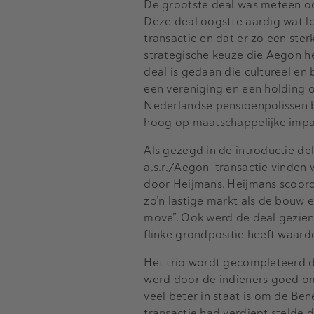
De grootste deal was meteen ook
Deze deal oogstte aardig wat lo
transactie en dat er zo een ste
strategische keuze die Aegon he
deal is gedaan die cultureel en b
een vereniging en een holding 
Nederlandse pensioenpolissen b
hoog op maatschappelijke impa
Als gezegd in de introductie de
a.s.r./Aegon-transactie vinden
door Heijmans. Heijmans scoorde
zo’n lastige markt als de bouw 
move”. Ook werd de deal gezien
flinke grondpositie heeft waar
Het trio wordt gecompleteerd do
werd door de indieners goed om
veel beter in staat is om de Ben
transactie had verdiept stelde 