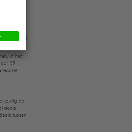
 for life
A – Sitech
 Real Estate
en. In het
voor 25
ategorie
e keurig op
al deals
deals tussen