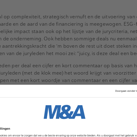
 op complexiteit, strategisch vernuft en de uitvoering van 
aarde en de aard van de financiering is meegewogen. ESG-
ke impact staan ook op het lijstje van de jurycriteria, net
 van de onderneming. Ook hebben sommige deals nu eenmaal
 aantrekkingskracht die ‘m boven de rest uit doet steken in
n van de juryleden het mooi zei: “juicy, is deze deal een bee
leden per deal een cijfer en kort commentaar op basis van h
uryleden (met de klok mee) het woord krijgt van voorzitte
ppen met een kort woordje van commentaar en een cijfer van
emaakt en zo ontstaat er per deal een lijst cijfers en kort
anking wordt op basis van het gemiddelde van deze cijfers s
geling te voorkomen nemen juryleden die betrokken zijn b
tij uitgesloten van het oordeel over de betreffende deal. N
nog even de gelegenheid om een eventueel cijfer te herzien
ces in een ranking, waarvan de bovenste zes deals doorgaan 
 te dringen tot de short lists: