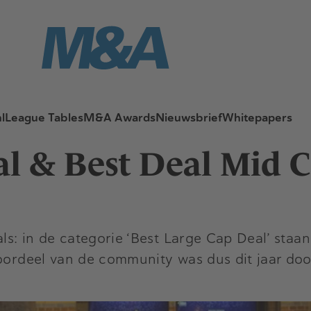
l
League Tables
M&A Awards
Nieuwsbrief
Whitepapers
al & Best Deal Mid 
ls: in de categorie ‘Best Large Cap Deal’ staan
 oordeel van de community was dus dit jaar do