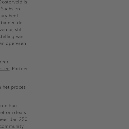
 Oosterveld is
 Sachs en
jury heel
 binnen de
n bij stil
telling van
 en opereren
reen
,
stee
, Partner
m het proces
 om hun
het om deals
 meer dan 250
 community