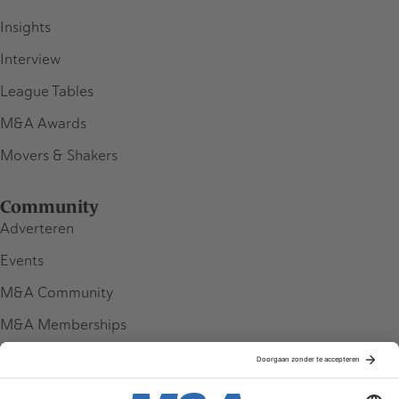
Insights
Interview
League Tables
M&A Awards
Movers & Shakers
Community
Adverteren
Events
M&A Community
M&A Memberships
League Tables
M&A Magazine