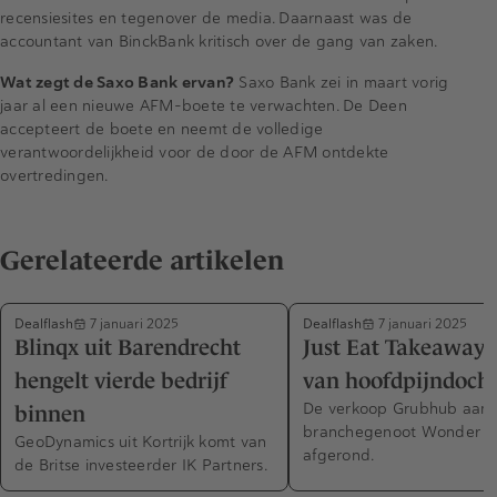
recensiesites en tegenover de media. Daarnaast was de
accountant van BinckBank kritisch over de gang van zaken.
Wat zegt de Saxo Bank ervan?
Saxo Bank zei in maart vorig
jaar al een nieuwe AFM-boete te verwachten. De Deen
accepteert de boete en neemt de volledige
verantwoordelijkheid voor de door de AFM ontdekte
overtredingen.
Gerelateerde artikelen
Dealflash
Dealflash
7 januari 2025
7 januari 2025
Blinqx uit Barendrecht
Just Eat Takeaway v
hengelt vierde bedrijf
van hoofdpijndocht
De verkoop Grubhub aan
binnen
branchegenoot Wonder is
GeoDynamics uit Kortrijk komt van
afgerond.
de Britse investeerder IK Partners.