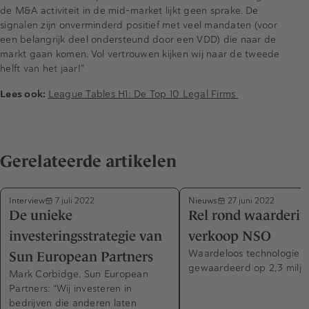
de M&A activiteit in de mid-market lijkt geen sprake. De
signalen zijn onverminderd positief met veel mandaten (voor
een belangrijk deel ondersteund door een VDD) die naar de
markt gaan komen. Vol vertrouwen kijken wij naar de tweede
helft van het jaar!”
Lees ook:
League Tables H1: De Top 10 Legal Firms
Gerelateerde artikelen
Interview
Nieuws
7 juli 2022
27 juni 2022
De unieke
Rel rond waarderin
investeringsstrategie van
verkoop NSO
Waardeloos technologiebe
Sun European Partners
gewaardeerd op 2,3 milja
Mark Corbidge, Sun European
Partners: “Wij investeren in
bedrijven die anderen laten