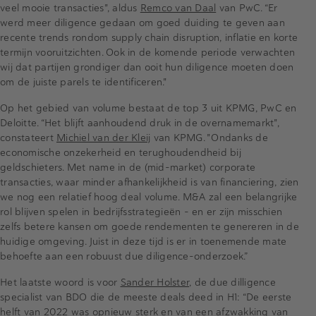
veel mooie transacties", aldus
Remco van Daal
van PwC. “Er
werd meer diligence gedaan om goed duiding te geven aan
recente trends rondom supply chain disruption, inflatie en korte
termijn vooruitzichten. Ook in de komende periode verwachten
wij dat partijen grondiger dan ooit hun diligence moeten doen
om de juiste parels te identificeren."
Op het gebied van volume bestaat de top 3 uit KPMG, PwC en
Deloitte. “Het blijft aanhoudend druk in de overnamemarkt",
constateert
Michiel van der Kleij
van KPMG. "Ondanks de
economische onzekerheid en terughoudendheid bij
geldschieters. Met name in de (mid-market) corporate
transacties, waar minder afhankelijkheid is van financiering, zien
we nog een relatief hoog deal volume. M&A zal een belangrijke
rol blijven spelen in bedrijfsstrategieën - en er zijn misschien
zelfs betere kansen om goede rendementen te genereren in de
huidige omgeving. Juist in deze tijd is er in toenemende mate
behoefte aan een robuust due diligence-onderzoek.”
Het laatste woord is voor
Sander Holster
, de due dilligence
specialist van BDO die de meeste deals deed in H1: “De eerste
helft van 2022 was opnieuw sterk en van een afzwakking van