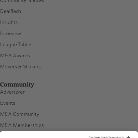
Community Nieuws
Dealflash
Insights
Interview
League Tables
M&A Awards
Movers & Shakers
Community
Adverteren
Events
M&A Community
M&A Memberships
League Tables