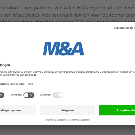
d er door twee partners van Allen & Overy een uitstap verz
 een Masterclass met veel raakvlakken voor de toehoren
donk, partner litigation bij Allen & Overy, deelde haar kenn
 hand van recente zaken en uitspraken. Van Hooijdonk, naa
t hof in Arnhem, liet zien dat de uitleg van overeenkomste
te invloed heeft op het succes van litigation. Hoewel er ov
kan worden, zijn er zeker enkele kaders en eerdere uitspra
vergemakkelijken.
d er door twee partners van Allen & Overy een uitstap verz
 een Masterclass met veel raakvlakken voor de toehoren
donk, partner litigation bij Allen & Overy, deelde haar kenn
 hand van recente zaken en uitspraken. Van Hooijdonk, naa
t hof in Arnhem, liet zien dat de uitleg van overeenkomste
te invloed heeft op het succes van litigation. Hoewel er ov
kan worden, zijn er zeker enkele kaders en eerdere uitspra
vergemakkelijken.