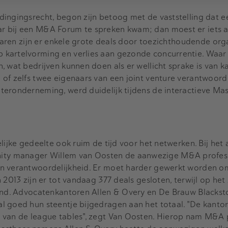
dingingsrecht, begon zijn betoog met de vaststelling dat e
r bij een M&A Forum te spreken kwam; dan moest er iets 
 jaren zijn er enkele grote deals door toezichthoudende org
kartelvorming en verlies aan gezonde concurrentie. Waar
, wat bedrijven kunnen doen als er wellicht sprake is van k
of zelfs twee eigenaars van een joint venture verantwoordel
eronderneming, werd duidelijk tijdens de interactieve Mas
lijke gedeelte ook ruim de tijd voor het netwerken. Bij het
y manager Willem van Oosten de aanwezige M&A profess
n verantwoordelijkheid. Er moet harder gewerkt worden o
 2013 zijn er tot vandaag 377 deals gesloten, terwijl op het
tond. Advocatenkantoren Allen & Overy en De Brauw Blacks
 goed hun steentje bijgedragen aan het totaal. "De kantore
 van de league tables", zegt Van Oosten. Hierop nam M&A 