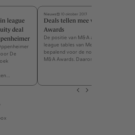
Nieuws
10 oktober 2013
n league
Deals tellen mee voor M&A
uity deal
Awards
De positie van M&A adviseurs in de
ppenheimer
league tables van MenA.nl is mede
 Oppenheimer
bepalend voor de nominatie voor de
toor De
M&A Awards. Daarom zijn tot 1…
roek
gen…
s
box