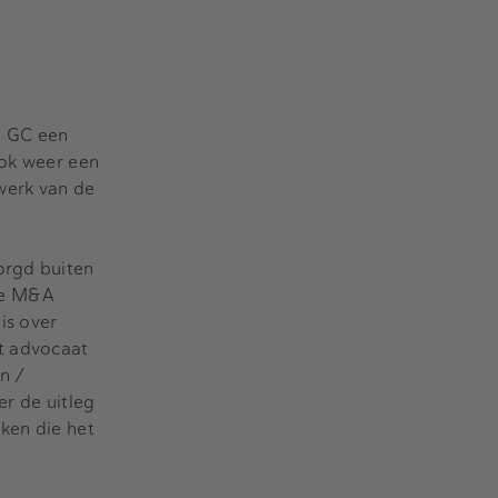
de GC een
ook weer een
werk van de
orgd buiten
de M&A
is over
st advocaat
n /
er de uitleg
ken die het