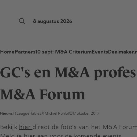
8 augustus 2026
Home
Partners
10 sept: M&A Criterium
Events
Dealmaker.n
GC's en M&A profess
M&A Forum
Nieuws
League Tables
Michiel Rohlof
17 oktober 2013
Bekijk
hier
direct de foto's van het M&A Foru
Meld je
hier
aan voor de komende events