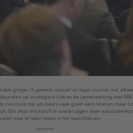
able gingen 15 general counsel en legal counsel met elkaa
jfsjuristen op strategisch vlak en de samenwerking met M&
de conclusie dat adviseurs vaak goed werk leveren, maar z
ktijk. Om deze mismatch te overbruggen doen advocatenkan
ten mee te laten lopen in het bedrijfsleven.
Advertentie