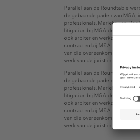
Parallel aan de Roundtable wer
de gebaande paden van M&A, in
professionals. Marieke van Hooij
litigation bij M&A deals aan de
ook arbiter en werkzaam voor he
contracten bij M&A een zeer gro
van die overeenkomsten getwist 
werk van de jurist in dit kader 
Parallel aan de Roundtable wer
de gebaande paden van M&A, in
professionals. Marieke van Hooij
litigation bij M&A deals aan de
ook arbiter en werkzaam voor he
contracten bij M&A een zeer gro
van die overeenkomsten getwist 
werk van de jurist in dit kader 