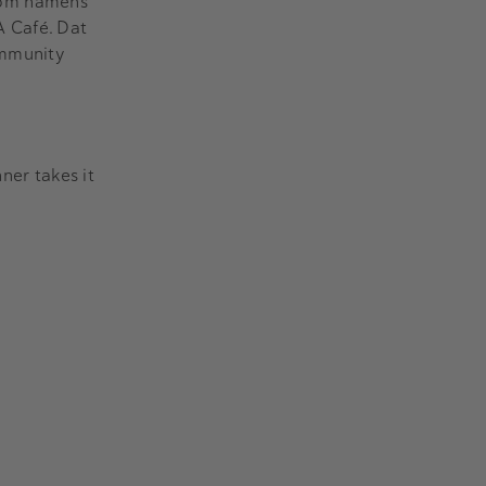
kom namens
 Café. Dat
ommunity
er takes it