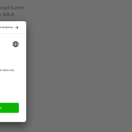
orgd buiten
de M&A
is over
st advocaat
n /
er de uitleg
ken die het
orgd buiten
de M&A
is over
st advocaat
n /
er de uitleg
ken die het