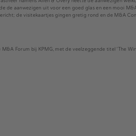
gastheer namens Allen & Overy heette de aanwezigen wel
de de aanwezigen uit voor een goed glas en een mooi M&A
richt; de visitekaartjes gingen gretig rond en de M&A C
 M&A Forum bij KPMG, met de veelzeggende titel 'The Winn