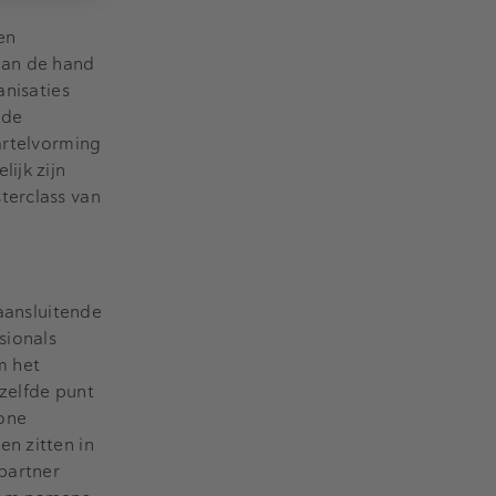
en
aan de hand
anisaties
 de
artelvorming
ijk zijn
terclass van
 aansluitende
ionals
m het
 zelfde punt
tone
n zitten in
partner