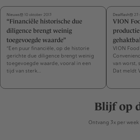
Nieuws
Dealflash
10 oktober 2013
23 
“Financiële historische due
VION Foo
diligence brengt weinig
productie
toegevoegde waarde”
gehaktba
“Een puur financiële, op de historie
VION Food 
gerichte due diligence brengt weinig
Convenienc
toegevoegde waarde, vooral in een
van worst, 
tijd van sterk…
Dat meldt 
Blijf op
Ontvang 3x per week d