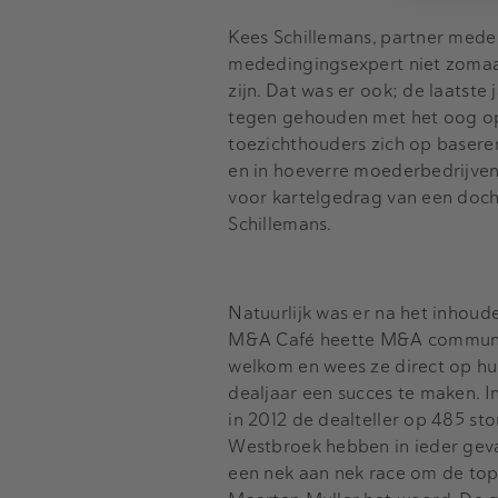
Kees Schillemans, partner mede
mededingingsexpert niet zomaa
zijn. Dat was er ook; de laatste
tegen gehouden met het oog op 
toezichthouders zich op baseren
en in hoeverre moederbedrijven 
voor kartelgedrag van een docht
Schillemans.
Natuurlijk was er na het inhoude
M&A Café heette M&A communit
welkom en wees ze direct op hu
dealjaar een succes te maken. In
in 2012 de dealteller op 485 s
Westbroek hebben in ieder geval
een nek aan nek race om de top