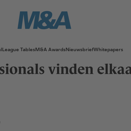
l
League Tables
M&A Awards
Nieuwsbrief
Whitepapers
ionals vinden elkaa
m