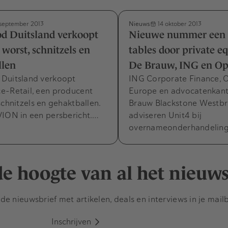
Nieuws
september 2013
14 oktober 2013
d Duitsland verkoopt
Nieuwe nummer een i
 worst, schnitzels en
tables door private eq
llen
De Brauw, ING en O
Duitsland verkoopt
ING Corporate Finance,
e-Retail, een producent
Europe en advocatenkan
schnitzels en gehaktballen.
Brauw Blackstone Westb
VION in een persbericht.…
adviseren Unit4 bij
overnameonderhandelin
 de hoogte van al het nieuw
e nieuwsbrief met artikelen, deals en interviews in je mail
Inschrijven