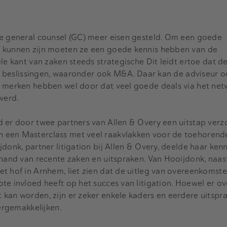
de general counsel (GC) meer eisen gesteld. Om een goede
e kunnen zijn moeten ze een goede kennis hebben van de
ële kant van zaken steeds strategische Dit leidt ertoe dat 
che beslissingen, waaronder ook M&A. Daar kan de adviseur 
C merken hebben wel door dat veel goede deals via het net
verd.
d er door twee partners van Allen & Overy een uitstap verz
 een Masterclass met veel raakvlakken voor de toehoren
donk, partner litigation bij Allen & Overy, deelde haar kenn
 hand van recente zaken en uitspraken. Van Hooijdonk, naa
t hof in Arnhem, liet zien dat de uitleg van overeenkomste
te invloed heeft op het succes van litigation. Hoewel er ov
kan worden, zijn er zeker enkele kaders en eerdere uitspra
vergemakkelijken.