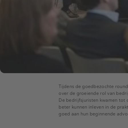
Tijdens de goedbezochte roundt
over de groeiende rol van bedri
De bedrijfsjuristen kwamen tot 
beter kunnen inleven in de pra
goed aan hun beginnende advoca