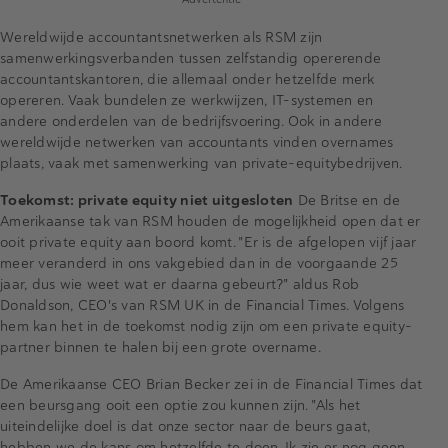
Wereldwijde accountantsnetwerken als RSM zijn
samenwerkingsverbanden tussen zelfstandig opererende
accountantskantoren, die allemaal onder hetzelfde merk
opereren. Vaak bundelen ze werkwijzen, IT-systemen en
andere onderdelen van de bedrijfsvoering. Ook in andere
wereldwijde netwerken van accountants vinden overnames
plaats, vaak met samenwerking van private-equitybedrijven.
Toekomst: private equity niet uitgesloten
De Britse en de
Amerikaanse tak van RSM houden de mogelijkheid open dat er
ooit private equity aan boord komt. "Er is de afgelopen vijf jaar
meer veranderd in ons vakgebied dan in de voorgaande 25
jaar, dus wie weet wat er daarna gebeurt?" aldus Rob
Donaldson, CEO's van RSM UK in de Financial Times. Volgens
hem kan het in de toekomst nodig zijn om een private equity-
partner binnen te halen bij een grote overname.
De Amerikaanse CEO Brian Becker zei in de Financial Times dat
een beursgang ooit een optie zou kunnen zijn. "Als het
uiteindelijke doel is dat onze sector naar de beurs gaat,
hebben we de kans om hetzelfde te doen. Ik zie er nog geen