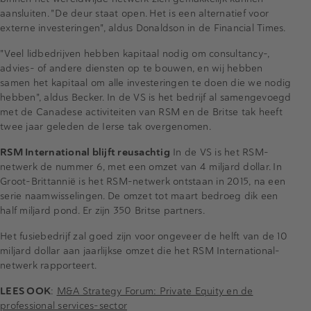
aansluiten. "De deur staat open. Het is een alternatief voor
externe investeringen", aldus Donaldson in de Financial Times.
"Veel lidbedrijven hebben kapitaal nodig om consultancy-,
advies- of andere diensten op te bouwen, en wij hebben
samen het kapitaal om alle investeringen te doen die we nodig
hebben", aldus Becker. In de VS is het bedrijf al samengevoegd
met de Canadese activiteiten van RSM en de Britse tak heeft
twee jaar geleden de Ierse tak overgenomen.
RSM International blijft reusachtig
In de VS is het RSM-
netwerk de nummer 6, met een omzet van 4 miljard dollar. In
Groot-Brittannië is het RSM-netwerk ontstaan in 2015, na een
serie naamwisselingen. De omzet tot maart bedroeg dik een
half miljard pond. Er zijn 350 Britse partners.
Het fusiebedrijf zal goed zijn voor ongeveer de helft van de 10
miljard dollar aan jaarlijkse omzet die het RSM International-
netwerk rapporteert.
LEES OOK
:
M&A Strategy Forum: Private Equity en de
professional services-sector