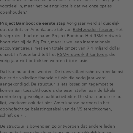
voordeel in, maar het belangrijkste is dat we onze opties
openhouden."
Project Bamboo: de eerste stap
Vorig jaar werd al duidelijk
dat de Brits en Amerikaanse tak van
RSM zouden fuseren
. Het
fusieproject had de naam Project Bamboo. Het RSM-netwerk
hoort niet bij de Big Four, maar is wel een internationale
accountantsreus, met een totale omzet van 9,4 miljard dollar
omzet. In Nederland telt het
RSM-netwerk 8 kantoren
, die
vorig jaar niet betrokken werden bij de fusie.
Dat kan nu anders worden. De trans-atlantische overeenkomst
is niet de volledige financiële fusie die vorig jaar werd
aangekondigd. De structuur is iets losser, om tegemoet te
komen aan toezichthouders die eisen stellen aan de lokale
controle op gevoelige auditactiviteiten. De structuur die er nu
ligt, voorkomt ook dat niet-Amerikaanse partners in het
doolhofachtige belastingstelsel van de VS terechtkomen,
schrijft de FT.
De structuur is bovendien zo ontworpen dat andere leden
binnen het wereldwijde netwerk zich gemakkelijk kunnen