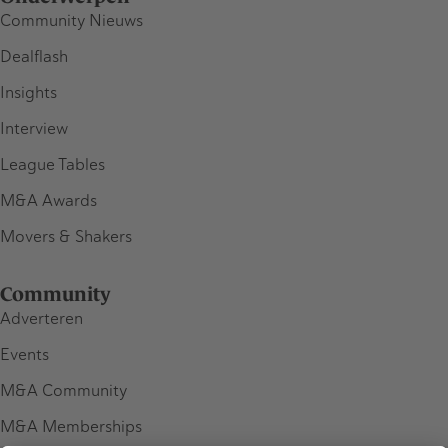
Community Nieuws
Dealflash
Insights
Interview
League Tables
M&A Awards
Movers & Shakers
Community
Adverteren
Events
M&A Community
M&A Memberships