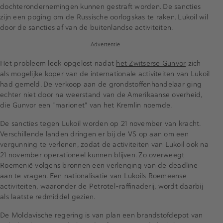
dochterondernemingen kunnen gestraft worden. De sancties
zijn een poging om de Russische oorlogskas te raken. Lukoil wil
door de sancties af van de buitenlandse activiteiten.
Advertentie
Het probleem leek opgelost nadat
het Zwitserse Gunvor
zich
als mogelijke koper van de internationale activiteiten van Lukoil
had gemeld. De verkoop aan de grondstoffenhandelaar ging
echter niet door na weerstand van de Amerikaanse overheid,
die Gunvor een "marionet" van het Kremlin noemde.
De sancties tegen Lukoil worden op 21 november van kracht.
Verschillende landen dringen er bij de VS op aan om een ​​
vergunning te verlenen, zodat de activiteiten van Lukoil ook na
21 november operationeel kunnen blijven. Zo overweegt
Roemenië volgens bronnen een ​​verlenging van de deadline
aan te vragen. Een nationalisatie van Lukoils Roemeense
activiteiten, waaronder de Petrotel-raffinaderij, wordt daarbij
als laatste redmiddel gezien.
De Moldavische regering is van plan een brandstofdepot van