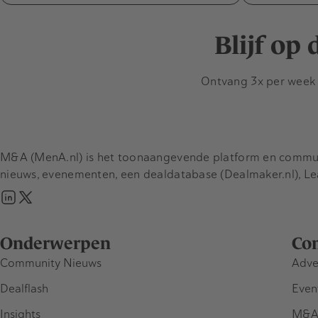
Blijf op
Ontvang 3x per week d
M&A (MenA.nl) is het toonaangevende platform en communit
nieuws, evenementen, een dealdatabase (Dealmaker.nl), L
Onderwerpen
Co
Community Nieuws
Adve
Dealflash
Even
Insights
M&A