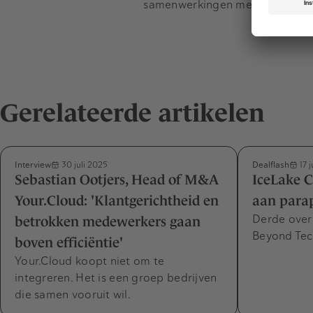
samenwerkingen met andere lux
Gerelateerde artikelen
Interview
Dealflash
30 juli 2025
17 j
Sebastian Ootjers, Head of M&A
IceLake C
Your.Cloud: 'Klantgerichtheid en
aan parap
Derde over
betrokken medewerkers gaan
Beyond Tec
boven efficiëntie'
Your.Cloud koopt niet om te
integreren. Het is een groep bedrijven
die samen vooruit wil.