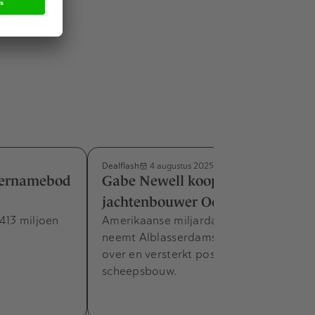
Dealflash
4 augustus 2025
vernamebod
Gabe Newell koopt
jachtenbouwer Oceanco
413 miljoen
Amerikaanse miljardair Gabe Newell
neemt Alblasserdamse jachtenbouwer
over en versterkt positie in high-end
scheepsbouw.