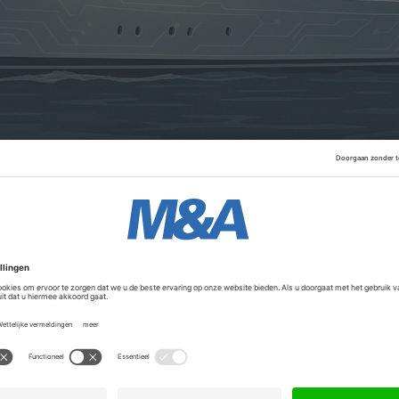
rm Steam en de games Portal en Half-Life, was al klant bi
tering buiten de technologiesector en onderstreept de
rlandse high-end maritieme industrie. Oceanco, opgericht i
tot 100 meter lengte en realiseerde projecten voor onder a
Advertentie
ername leidt tot verbeterde R&D-investeringen en mogelij