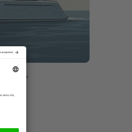
j Oceanco. De
n 1987,
ndere Jeff
k nieuwe