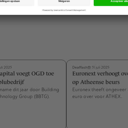
e­merken.
Dealflash
uli 2025
31 juli 2025
apital voegt OGD toe
Euronext verhoogt o
lubedrijf
op Atheense beurs
name dit jaar door Building
Euronex theeft ongeveer 
hnology Group (BBTG).
euro over voor ATHEX.