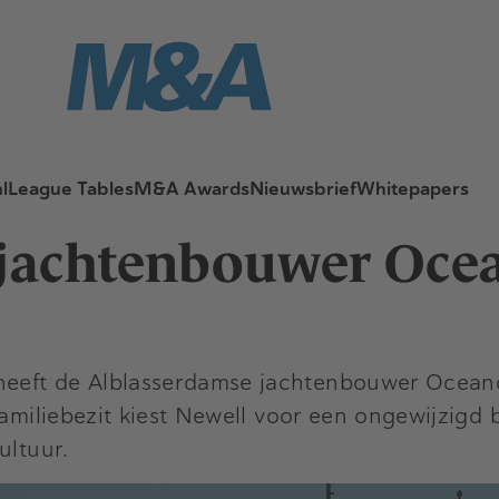
l
League Tables
M&A Awards
Nieuwsbrief
Whitepapers
 jachtenbouwer Oce
 heeft de Alblasserdamse jachtenbouwer Ocea
familiebezit kiest Newell voor een ongewijzigd 
ultuur.