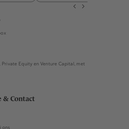
s
box
Private Equity en Venture Capital, met
e & Contact
j ons