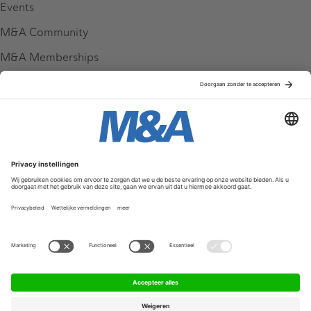
Events
M&A Community
M&A Memberships
League Tables
M&A Magazine
Partners
Service & Contact
Contact
FAQ
Werken bij ons
Privacy Policy
Algemene Voorwaarden