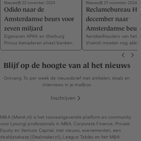
Nieuws
Nieuws
22 november 2024
25 november 2024
Odido naar de
Reclamebureau Hav
Amsterdamse beurs voor
december naar
zeven miljard
Amsterdamse beur
Eigenaren APAX en Warburg
Aandeelhouders van het F
Pincus benaderen alvast banken.
Vivendi moeten nog akkoo
Blijf op de hoogte van al het nieuws
Ontvang 3x per week de nieuwsbrief met artikelen, deals en
interviews in je mailbox
Inschrijven
M&A (MenA.nl) is het toonaangevende platform en community
voor (young) professionals in M&A, Corporate Finance, Private
Equity en Venture Capital, met nieuws, evenementen, een
dealdatabase (Dealmaker.nl), League Tables en het M&A