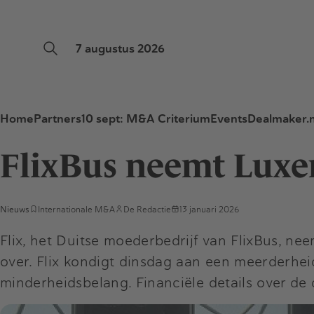
7 augustus 2026
Home
Partners
10 sept: M&A Criterium
Events
Dealmaker.n
FlixBus neemt Luxe
Nieuws
Internationale M&A
De Redactie
13 januari 2026
Flix, het Duitse moederbedrijf van FlixBus, 
over. Flix kondigt dinsdag aan een meerderhei
minderheidsbelang. Financiële details over de 