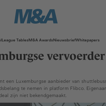
l
League Tables
M&A Awards
Nieuwsbrief
Whitepapers
mburgse vervoerder
neemt een Luxemburgse aanbieder van shuttlebu
dsbelang te nemen in platform Flibco. Eigenaa
deal zijn niet bekendgemaakt.