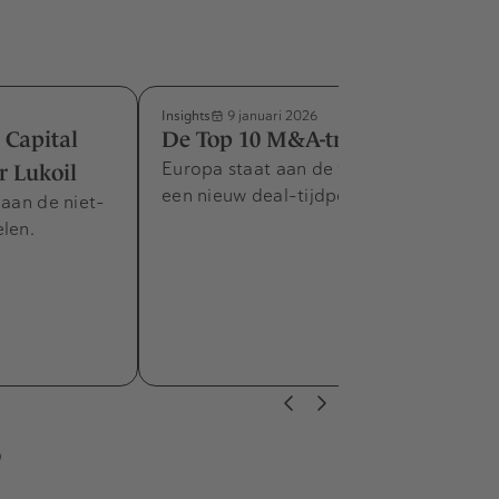
Insights
9 januari 2026
Capital
De Top 10 M&A-trends voor 2026
Europa staat aan de vooravond van
r Lukoil
een nieuw deal-tijdperk.
 aan de niet-
len.
s