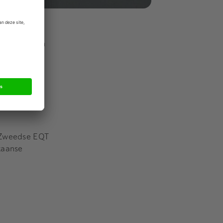
o is in
n luchthaven
ljard euro
egeleiden
t Zweedse EQT
kaanse