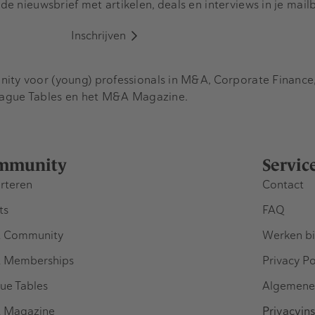
e nieuwsbrief met artikelen, deals en interviews in je mail
Inschrijven
y voor (young) professionals in M&A, Corporate Finance, 
eague Tables en het M&A Magazine.
mmunity
Servic
rteren
Contact
ts
FAQ
 Community
Werken bi
 Memberships
Privacy Po
ue Tables
Algemene
 Magazine
Privacyins