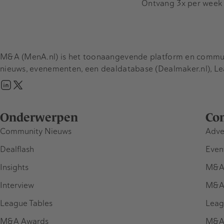
Ontvang 3x per week d
M&A (MenA.nl) is het toonaangevende platform en communit
nieuws, evenementen, een dealdatabase (Dealmaker.nl), L
Onderwerpen
Co
Community Nieuws
Adve
Dealflash
Even
Insights
M&A
Interview
M&A
League Tables
Leag
M&A Awards
M&A