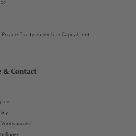
box
Private Equity en Venture Capital, met
e & Contact
j ons
licy
 Voorwaarden
tellingen