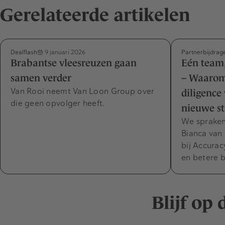
Gerelateerde artikelen
Dealflash
Partnerbijdrag
9 januari 2026
Brabantse vleesreuzen gaan
Eén team,
samen verder
– Waarom
Van Rooi neemt Van Loon Group over
diligence
die geen opvolger heeft.
nieuwe s
We spraken
Bianca van 
bij Accura
en betere 
Blijf op