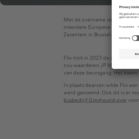
Met de overname wil FlixBus zij
meerdere Europese landen actie
Zaventem in Brussel.
Flix trok in 2023 de aandacht 
zou waarderen. JP Morgan, Gol
van deze beursgang. Het kwam e
In plaats daarvan wilde Flix ee
werd genoemd. Ook dit is er no
busbedrijf Greyhound over
voor 