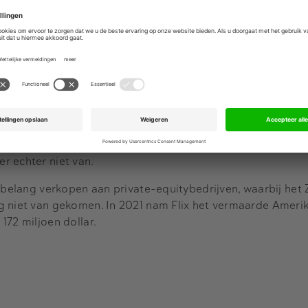
n positie in het Europese personenvervoer verbeteren. Flibc
f en biedt bijvoorbeeld een shuttlebus aan tussen Breda e
Advertentie
door een
beursgang voor te bereiden
die het bedrijf op 4 mi
dman Sachs en BNP Paribas waren geselecteerd voor het b
r echter niet van.
n belang verkopen aan private-equitybedrijven, waarbij he
g niet van gekomen. In 2021 nam Flix het vermaarde Ameri
172 miljoen dollar.