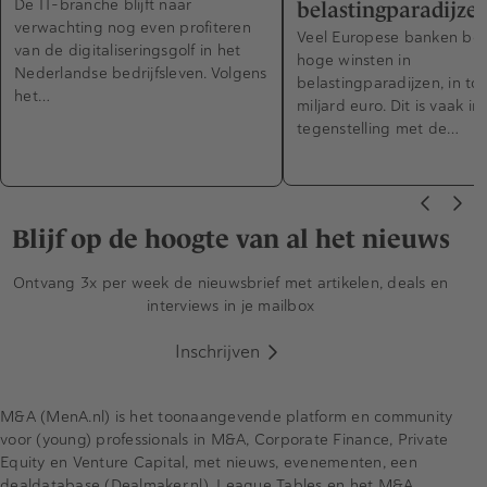
De IT-branche blijft naar
belastingparadijze
verwachting nog even profiteren
Veel Europese banken bo
van de digitaliseringsgolf in het
hoge winsten in
Nederlandse bedrijfsleven. Volgens
belastingparadijzen, in to
het…
miljard euro. Dit is vaak in
tegenstelling met de…
Blijf op de hoogte van al het nieuws
Ontvang 3x per week de nieuwsbrief met artikelen, deals en
interviews in je mailbox
Inschrijven
M&A (MenA.nl) is het toonaangevende platform en community
voor (young) professionals in M&A, Corporate Finance, Private
Equity en Venture Capital, met nieuws, evenementen, een
dealdatabase (Dealmaker.nl), League Tables en het M&A