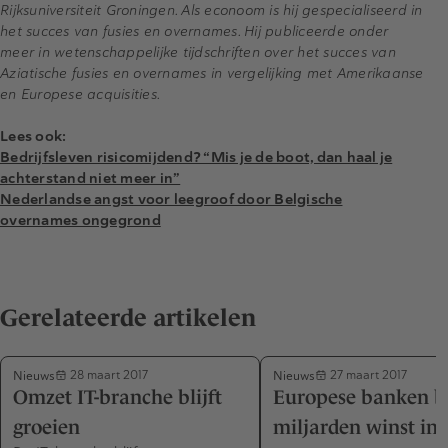
Rijksuniversiteit Groningen. Als econoom is hij gespecialiseerd in
het succes van fusies en overnames. Hij publiceerde onder
meer in wetenschappelijke tijdschriften over het succes van
Aziatische fusies en overnames in vergelijking met Amerikaanse
en Europese acquisities.
Lees ook:
Bedrijfsleven risicomijdend? “Mis je de boot, dan haal je
achterstand niet meer in”
Nederlandse angst voor leegroof door Belgische
overnames ongegrond
Gerelateerde artikelen
Nieuws
Nieuws
28 maart 2017
27 maart 2017
Omzet IT-branche blijft
Europese banken 
groeien
miljarden winst in