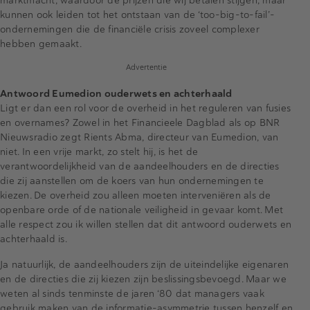
marktmacht, waardoor de prijzen die wij betalen stijgen, maar
kunnen ook leiden tot het ontstaan van de ‘too-big-to-fail’-
ondernemingen die de financiële crisis zoveel complexer
hebben gemaakt.
Advertentie
Antwoord Eumedion ouderwets en achterhaald
Ligt er dan een rol voor de overheid in het reguleren van fusies
en overnames? Zowel in het Financieele Dagblad als op BNR
Nieuwsradio zegt Rients Abma, directeur van Eumedion, van
niet. In een vrije markt, zo stelt hij, is het de
verantwoordelijkheid van de aandeelhouders en de directies
die zij aanstellen om de koers van hun ondernemingen te
kiezen. De overheid zou alleen moeten interveniëren als de
openbare orde of de nationale veiligheid in gevaar komt. Met
alle respect zou ik willen stellen dat dit antwoord ouderwets en
achterhaald is.
Ja natuurlijk, de aandeelhouders zijn de uiteindelijke eigenaren
en de directies die zij kiezen zijn beslissingsbevoegd. Maar we
weten al sinds tenminste de jaren ‘80 dat managers vaak
gebruik maken van de informatie-asymmetrie tussen henzelf en