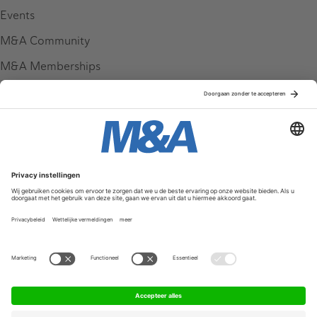
Events
M&A Community
M&A Memberships
League Tables
M&A Magazine
Partners
Service & Contact
Contact
FAQ
Werken bij ons
Privacy Policy
Algemene Voorwaarden