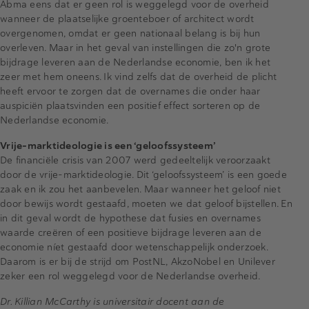
Abma eens dat er geen rol is weggelegd voor de overheid
wanneer de plaatselijke groenteboer of architect wordt
overgenomen, omdat er geen nationaal belang is bij hun
overleven. Maar in het geval van instellingen die zo'n grote
bijdrage leveren aan de Nederlandse economie, ben ik het
zeer met hem oneens. Ik vind zelfs dat de overheid de plicht
heeft ervoor te zorgen dat de overnames die onder haar
auspiciën plaatsvinden een positief effect sorteren op de
Nederlandse economie.
Vrije-marktideologie is een ‘geloofssysteem’
De financiële crisis van 2007 werd gedeeltelijk veroorzaakt
door de vrije-marktideologie. Dit ‘geloofssysteem’ is een goede
zaak en ik zou het aanbevelen. Maar wanneer het geloof niet
door bewijs wordt gestaafd, moeten we dat geloof bijstellen. En
in dit geval wordt de hypothese dat fusies en overnames
waarde creëren of een positieve bijdrage leveren aan de
economie níet gestaafd door wetenschappelijk onderzoek.
Daarom is er bij de strijd om PostNL, AkzoNobel en Unilever
zeker een rol weggelegd voor de Nederlandse overheid.
Dr. Killian McCarthy is universitair docent aan de