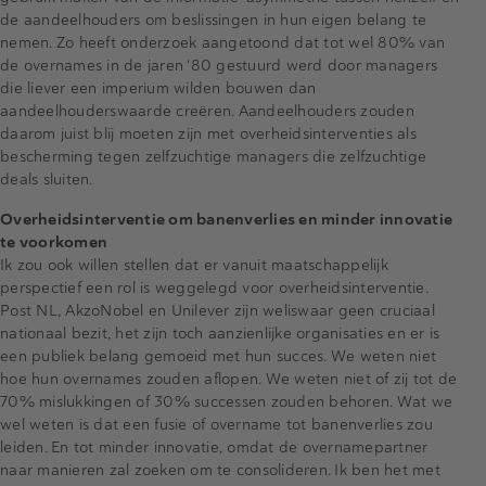
de aandeelhouders om beslissingen in hun eigen belang te
nemen. Zo heeft onderzoek aangetoond dat tot wel 80% van
de overnames in de jaren ‘80 gestuurd werd door managers
die liever een imperium wilden bouwen dan
aandeelhouderswaarde creëren. Aandeelhouders zouden
daarom juist blij moeten zijn met overheidsinterventies als
bescherming tegen zelfzuchtige managers die zelfzuchtige
deals sluiten.
Overheidsinterventie om banenverlies en minder innovatie
te voorkomen
Ik zou ook willen stellen dat er vanuit maatschappelijk
perspectief een rol is weggelegd voor overheidsinterventie.
Post NL, AkzoNobel en Unilever zijn weliswaar geen cruciaal
nationaal bezit, het zijn toch aanzienlijke organisaties en er is
een publiek belang gemoeid met hun succes. We weten niet
hoe hun overnames zouden aflopen. We weten niet of zij tot de
70% mislukkingen of 30% successen zouden behoren. Wat we
wel weten is dat een fusie of overname tot banenverlies zou
leiden. En tot minder innovatie, omdat de overnamepartner
naar manieren zal zoeken om te consolideren. Ik ben het met