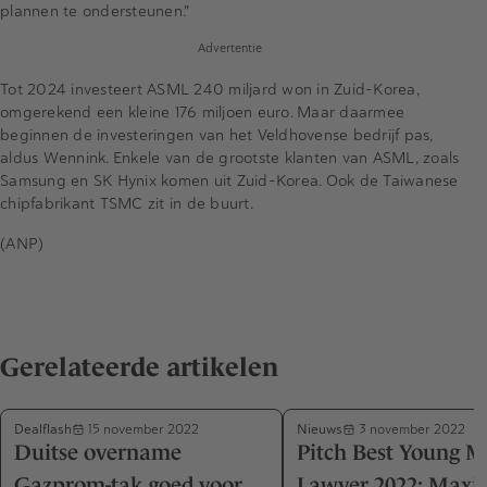
plannen te ondersteunen."
Advertentie
Tot 2024 investeert ASML 240 miljard won in Zuid-Korea,
omgerekend een kleine 176 miljoen euro. Maar daarmee
beginnen de investeringen van het Veldhovense bedrijf pas,
aldus Wennink. Enkele van de grootste klanten van ASML, zoals
Samsung en SK Hynix komen uit Zuid-Korea. Ook de Taiwanese
chipfabrikant TSMC zit in de buurt.
(ANP)
Gerelateerde artikelen
Dealflash
Nieuws
15 november 2022
3 november 2022
Duitse overname
Pitch Best Young 
Gazprom-tak goed voor
Lawyer 2022: Maxi