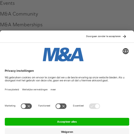
Events
M&A Community
M&A Memberships
League Tables
M&A Magazine
Partners
Service & Contact
Contact
FAQ
Werken bij ons
Privacy Policy
Algemene Voorwaarden