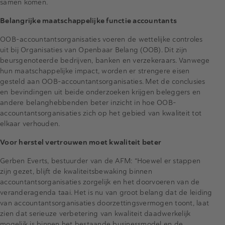
samen komen.
Belangrijke maatschappelijke functie accountants
OOB-accountantsorganisaties voeren de wettelijke controles
uit bij Organisaties van Openbaar Belang (OOB). Dit zijn
beursgenoteerde bedrijven, banken en verzekeraars. Vanwege
hun maatschappelijke impact, worden er strengere eisen
gesteld aan OOB-accountantsorganisaties. Met de conclusies
en bevindingen uit beide onderzoeken krijgen beleggers en
andere belanghebbenden beter inzicht in hoe OOB-
accountantsorganisaties zich op het gebied van kwaliteit tot
elkaar verhouden.
Voor herstel vertrouwen moet kwaliteit beter
Gerben Everts, bestuurder van de AFM: “Hoewel er stappen
zijn gezet, blijft de kwaliteitsbewaking binnen
accountantsorganisaties zorgelijk en het doorvoeren van de
veranderagenda taai. Het is nu van groot belang dat de leiding
van accountantsorganisaties doorzettingsvermogen toont, laat
zien dat serieuze verbetering van kwaliteit daadwerkelijk
mogelijk is binnen het bestaande businessmodel en de