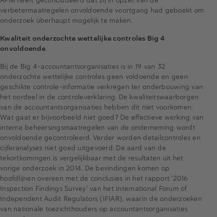
AFM heeft geconcludeerd dat zij in opzet van de
verbetermaatregelen onvoldoende voortgang had geboekt om
onderzoek überhaupt mogelijk te maken.
Kwaliteit onderzochte wettelijke controles Big 4
onvoldoende
Bij de Big 4-accountantsorganisaties is in 19 van 32
onderzochte wettelijke controles geen voldoende en geen
geschikte controle-informatie verkregen ter onderbouwing van
het oordeel in de controleverklaring. De kwaliteitswaarborgen
van de accountantsorganisaties hebben dit niet voorkomen.
Wat gaat er bijvoorbeeld niet goed? De effectieve werking van
interne beheersingsmaatregelen van de onderneming wordt
onvoldoende gecontroleerd. Verder worden detailcontroles en
cijferanalyses niet goed uitgevoerd. De aard van de
tekortkomingen is vergelijkbaar met de resultaten uit het
vorige onderzoek in 2014. De bevindingen komen op
hoofdlijnen overeen met de conclusies in het rapport ‘2016
Inspection Findings Survey’ van het International Forum of
Independent Audit Regulators (IFIAR), waarin de onderzoeken
van nationale toezichthouders op accountantsorganisaties