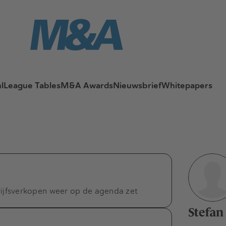
l
League Tables
M&A Awards
Nieuwsbrief
Whitepapers
fsverkopen weer op de agenda zet
Stefan