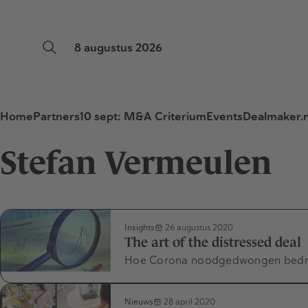
8 augustus 2026
Home
Partners
10 sept: M&A Criterium
Events
Dealmaker.n
Stefan Vermeulen
Insights
26 augustus 2020
The art of the distressed deal
Hoe Corona noodgedwongen bedrij
Nieuws
28 april 2020