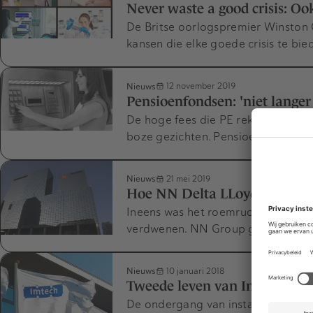
Never waste a good crisis: Oo
De Britse oorlogspremier Winston Ch
kansen die elke goede crisis te bie
Nieuws
12 november 2019
Pensioenfondsen: 'niet lange
De hoge fees die PE rekent, leiden
boze gezichten. Pensioenfondsen
Nieuws
21 mei 2019
Hoe NN Delta LLoyd in hand
Ineens was het roemruchte Delta L
verdwenen. NN Group ging er met 
Nieuws
10 januari 2018
Tweede leven van Imtech
De ondergang van installatieconcer