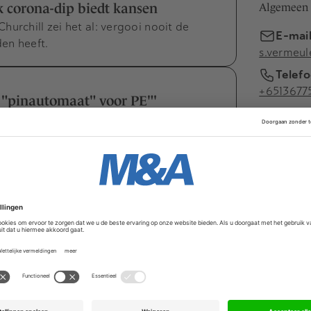
k corona-dip biedt kansen
Algemeen 
urchill zei het al: vergooi nooit de
E-mai
den heeft.
s.vermeu
Telef
+6513677
r "pinautomaat" voor PE"'
 in de pensioenwereld steeds vaker tot
 zoeken daarom nieuwe manieren…
en kreeg
loyd van de verzekeringsmarkt
de buit vandoor. Hoe kwam het zover?
n Royal Imtech in 2015 sloeg een gat in