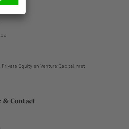
s
box
Private Equity en Venture Capital, met
e & Contact