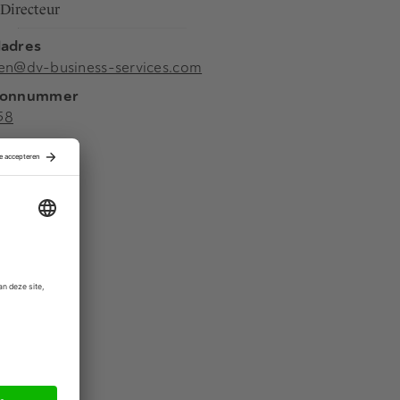
Directeur
ladres
len@dv-business-services.com
oonnummer
58