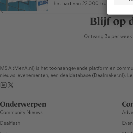
het hart van 22.000 trouwe werkn
Blijf op
Ontvang 3x per week d
M&A (MenA.nl) is het toonaangevende platform en communit
nieuws, evenementen, een dealdatabase (Dealmaker.nl), L
Onderwerpen
Co
Community Nieuws
Adve
Dealflash
Even