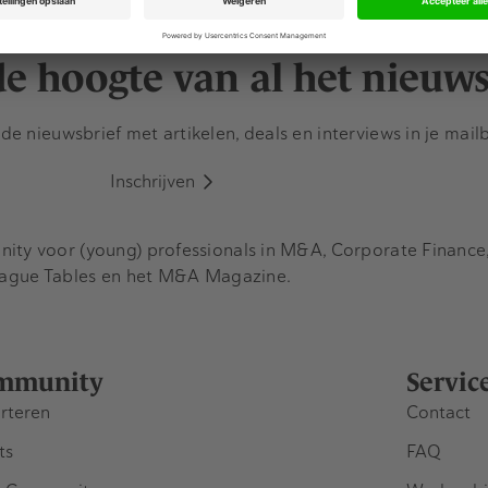
emers. Het was tevens het…
 de hoogte van al het nieuw
e nieuwsbrief met artikelen, deals en interviews in je mail
Inschrijven
y voor (young) professionals in M&A, Corporate Finance, 
eague Tables en het M&A Magazine.
mmunity
Servic
rteren
Contact
ts
FAQ