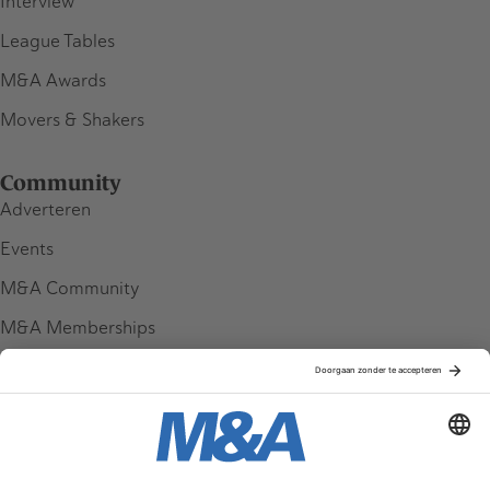
Interview
League Tables
M&A Awards
Movers & Shakers
Community
Adverteren
Events
M&A Community
M&A Memberships
League Tables
M&A Magazine
Partners