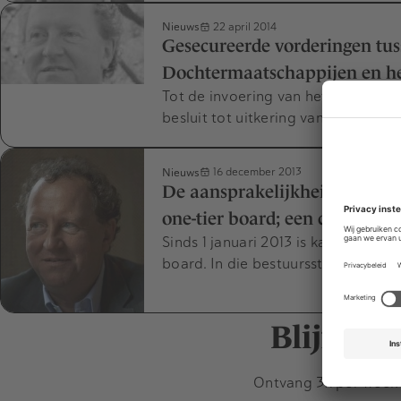
Nieuws
22 april 2014
Gesecureerde vorderingen tu
Dochtermaatschappijen en he
Tot de invoering van het nieuwe BV
besluit tot uitkering van dividen
Nieuws
16 december 2013
De aansprakelijkheid van de n
one-tier board; een commissar
Sinds 1 januari 2013 is kan men bi
board. In die bestuursstructuur be
Blijf op
Ontvang 3x per week d