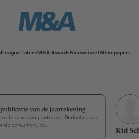
l
League Tables
M&A Awards
Nieuwsbrief
Whitepapers
publicatie van de jaarrekening
-recht in werking getreden. Bedoeling van
oor de consument, de…
Kid Sc