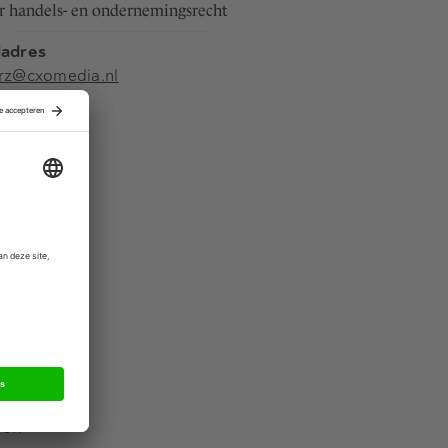
r handels- en ondernemingsrecht
ladres
arz@cxomedia.nl
s
box