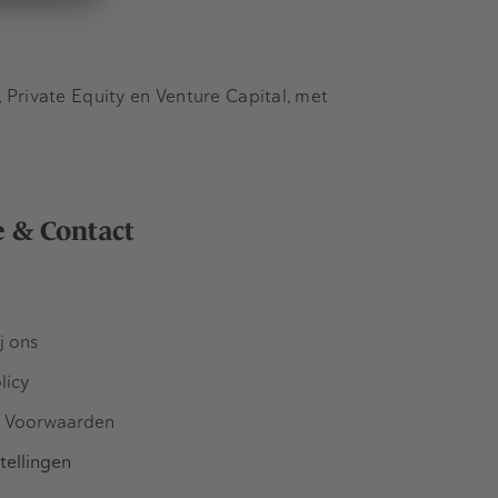
Private Equity en Venture Capital, met
e & Contact
j ons
licy
 Voorwaarden
tellingen