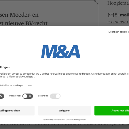
Hoogleraa
ssen Moeder- en
E-mai
c.a.schw
t nieuwe BV-recht
-recht per 1 oktober 2012 leidde een
d, genomen door de…
iet-uitvoerend bestuurder in een
is gelijk?
nnen NV en BV kiezen voor een one-tier
staat geen raad van…
 de hoogte van al het nieuw
e nieuwsbrief met artikelen, deals en interviews in je mail