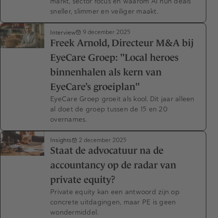
markt, sector focus en waarom AI hun deals
sneller, slimmer en veiliger maakt.
Interview
9 december 2025
Freek Arnold, Directeur M&A bij
EyeCare Groep: "Local heroes
binnenhalen als kern van
EyeCare’s groeiplan"
EyeCare Groep groeit als kool. Dit jaar alleen
al doet de groep tussen de 15 en 20
overnames.
Insights
2 december 2025
Staat de advocatuur na de
accountancy op de radar van
private equity?
Private equity kan een antwoord zijn op
concrete uitdagingen, maar PE is geen
wondermiddel.