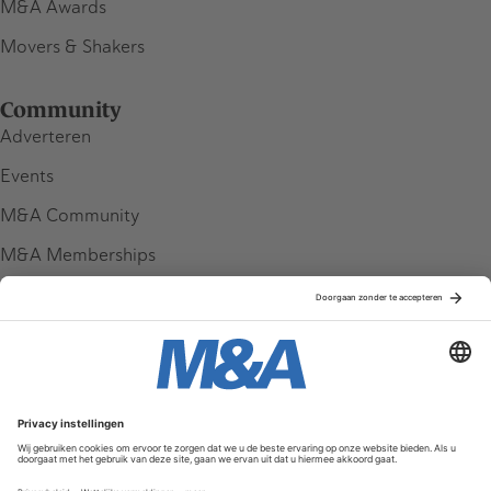
M&A Awards
Movers & Shakers
Community
Adverteren
Events
M&A Community
M&A Memberships
League Tables
M&A Magazine
Partners
Service & Contact
Contact