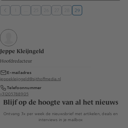
…
1
25
26
27
28
29
Jeppe Kleijngeld
Hoofdredacteur
E-mailadres
jeppekleijngeld@sijthoffmedia.nl
Telefoonnummer
+31205788905
Blijf op de hoogte van al het nieuws
Ontvang 3x per week de nieuwsbrief met artikelen, deals en
interviews in je mailbox